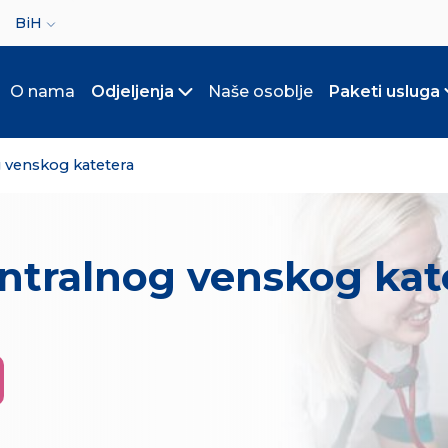
ct your language
BiH
O nama
Odjeljenja
Naše osoblje
Paketi usluga
Toggle submenu
 venskog katetera
ntralnog venskog kat