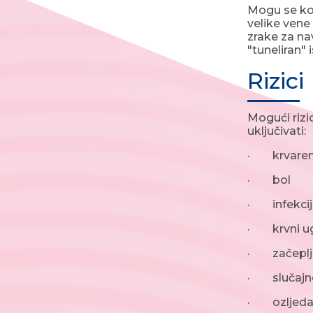
Mogu se kor
velike vene
zrake za na
"tuneliran"
Rizici
Mogući rizi
uključivati:
· krvaren
· bol
· infekcij
· krvni ug
· začeplje
· slučajno
· ozljeda