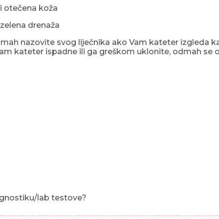
i otečena koža
 zelena drenaža
ah nazovite svog liječnika ako Vam kateter izgleda kao 
am kateter ispadne ili ga greškom uklonite, odmah se ob
gnostiku/lab testove?