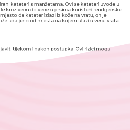
lirani kateteri s manžetama. Ovi se kateteri uvode u
vede kroz venu do vene u prsima koristeći rendgenske
jesto da kateter izlazi iz kože na vratu, on je
kože udaljeno od mjesta na kojem ulazi u venu vrata.
aviti tijekom i nakon postupka. Ovi rizici mogu