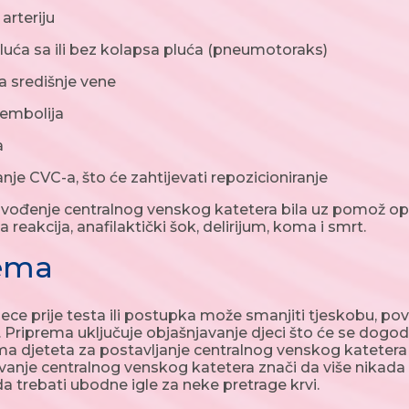
rteriju
ća sa ili bez kolapsa pluća (pneumotoraks)
središnje vene
embolija
a
 CVC-a, što će zahtijevati repozicioniranje
uvođenje centralnog venskog katetera bila uz pomož opšt
ka reakcija, anafilaktički šok, delirijum, koma i smrt.
rema
ece prije testa ili postupka može smanjiti tjeskobu, pov
Priprema uključuje objašnjavanje djeci što će se dogoditi 
ma djeteta za postavljanje centralnog venskog katetera ov
anje centralnog venskog katetera znači da više nikada 
a trebati ubodne igle za neke pretrage krvi.