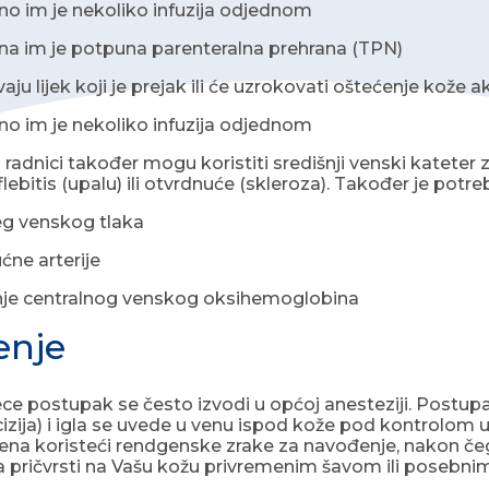
 im je nekoliko infuzija odjednom
 im je potpuna parenteralna prehrana (TPN)
u lijek koji je prejak ili će uzrokovati oštećenje kože ak
 im je nekoliko infuzija odjednom
radnici također mogu koristiti središnji venski kateter z
flebitis (upalu) ili otvrdnuće (skleroza). Također je po
g venskog tlaka
ne arterije
e centralnog venskog oksihemoglobina
enje
ece postupak se često izvodi u općoj anesteziji. Postupa
ncizija) i igla se uvede u venu ispod kože pod kontrolom
vena koristeći rendgenske zrake za navođenje, nakon čeg
a pričvrsti na Vašu kožu privremenim šavom ili posebni