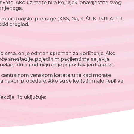
vata. Ako uzimate bilo koji lijek, obavijestite svog
prije toga.
 laboratorijske pretrage (KKS, Na, K, ŠUK, INR, APTT,
oški pregled.
roblema, on je odmah spreman za korištenje. Ako
pće anestezije, pojedinim pacijentima se javlja
u nelagodu u području gdje je postavljen kateter.
em centralnom venskom kateteru te kad morate
na nakon procedure. Ako su se koristili male ljepljive
cije. To uključuje: