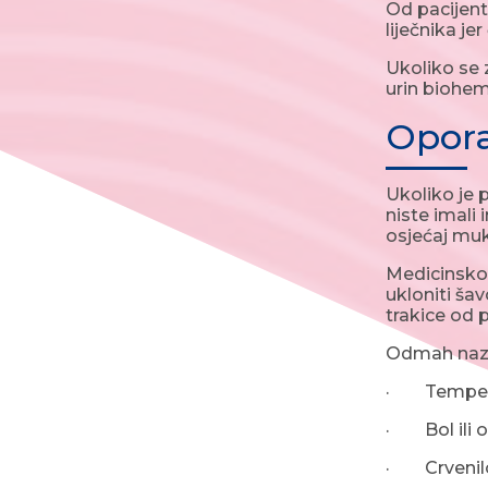
Od pacijent
liječnika je
Ukoliko se z
urin biohemi
Opor
Ukoliko je 
niste imali
osjećaj muke
Medicinsko
ukloniti šav
trakice od 
Odmah nazov
· Temper
· Bol ili o
· Crvenilo 