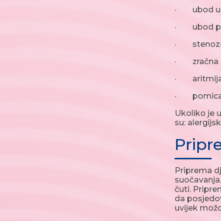
· ubod u a
· ubod plu
· stenoza 
· zračna 
· aritmij
· pomicanje
Ukoliko je 
su: alergijs
Prip
Priprema dj
suočavanja. 
čuti. Pripre
da posjedov
uvijek možd