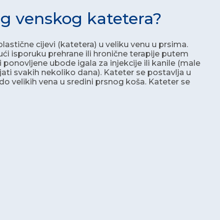
og venskog katetera?
astične cijevi (katetera) u veliku venu u prsima.
ući isporuku prehrane ili hronične terapije putem
ati ponovljene ubode igala za injekcije ili kanile (male
njati svakih nekoliko dana). Kateter se postavlja u
 do velikih vena u sredini prsnog koša. Kateter se