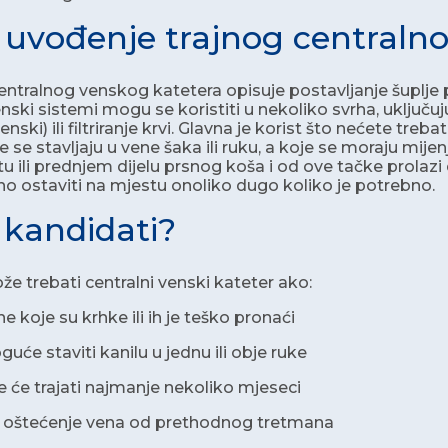
e uvođenje trajnog centraln
ntralnog venskog katetera opisuje postavljanje šuplje pl
enski sistemi mogu se koristiti u nekoliko svrha, uključuj
enski) ili filtriranje krvi. Glavna je korist što nećete treb
e se stavljaju u vene šaka ili ruku, a koje se moraju mije
tu ili prednjem dijelu prsnog koša i od ove tačke prolazi
o ostaviti na mjestu onoliko dugo koliko je potrebno.
 kandidati?
že trebati centralni venski kateter ako:
koje su krhke ili ih je teško pronaći
će staviti kanilu u jednu ili obje ruke
 će trajati najmanje nekoliko mjeseci
oštećenje vena od prethodnog tretmana