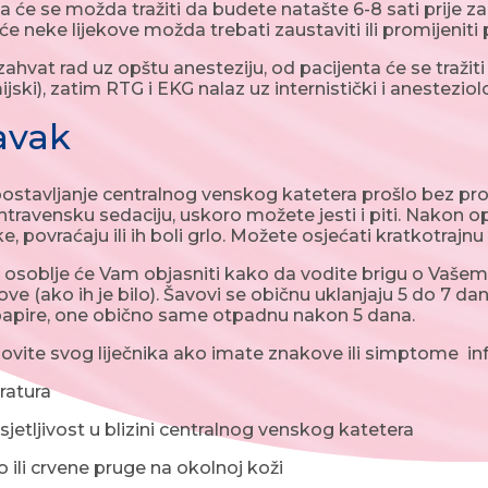
a će se možda tražiti da budete natašte 6-8 sati prije zah
r će neke lijekove možda trebati zaustaviti ili promijeniti 
ahvat rad uz opštu anesteziju, od pacijenta će se tražiti
jski), zatim RTG i EKG nalaz uz internistički i anesteziol
avak
postavljanje centralnog venskog katetera prošlo bez p
 intravensku sedaciju, uskoro možete jesti i piti. Nakon o
, povraćaju ili ih boli grlo. Možete osjećati kratkotrajn
 osoblje će Vam objasniti kako da vodite brigu o Vaš
ove (ako ih je bilo). Šavovi se običnu uklanjaju 5 do 7 da
papire, one obično same otpadnu nakon 5 dana.
ite svog liječnika ako imate znakove ili simptome infek
atura
sjetljivost u blizini centralnog venskog katetera
ili crvene pruge na okolnoj koži