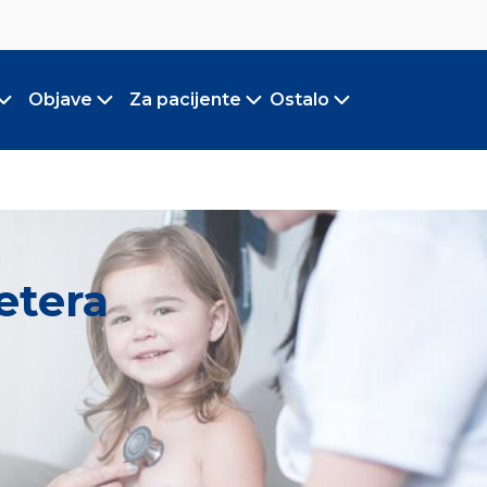
Objave
Za pacijente
Ostalo
Toggle submenu
Toggle submenu
Toggle submenu
Toggle submen
etera