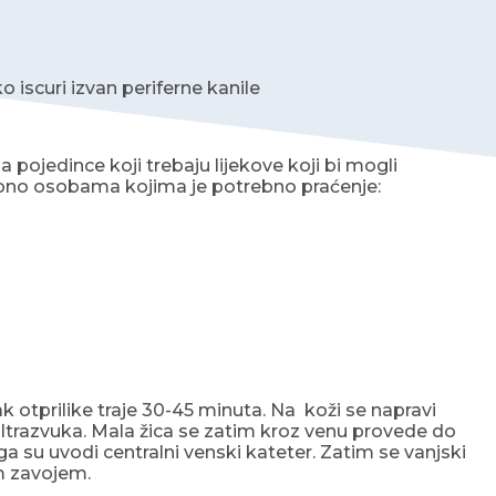
o iscuri izvan periferne kanile
a pojedince koji trebaju lijekove koji bi mogli
trebno osobama kojima je potrebno praćenje:
k otprilike traje 30-45 minuta. Na koži se napravi
 ultrazvuka. Mala žica se zatim kroz venu provede do
a su uvodi centralni venski kateter. Zatim se vanjski
m zavojem.