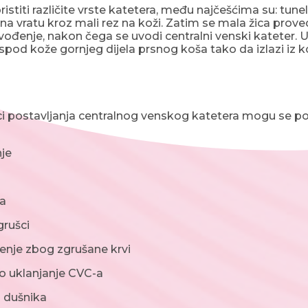
istiti različite vrste katetera, među najčešćima su: tune
 na vratu kroz mali rez na koži. Zatim se mala žica pro
vođenje, nakon čega se uvodi centralni venski kateter. Um
 ispod kože gornjeg dijela prsnog koša tako da izlazi iz 
ci postavljanja centralnog venskog katetera mogu se poj
je
a
rušci
nje zbog zgrušane krvi
 uklanjanje CVC-a
 dušnika