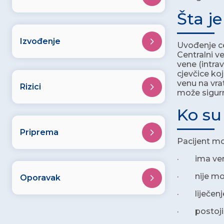
Šta j
Izvođenje
Uvođenje ce
Centralni v
vene (intrav
cjevčice koj
venu na vra
Rizici
može sigurn
Ko su
Priprema
Pacijent mo
· ima vene 
· nije mogu
Oporavak
· liječenje
· postoji 