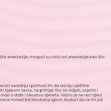
e anestezije, mogući su rizici od anestezije kao što
ećati saradnju i pomoći im da razviju vještine
tijekom testa, na primjer što će vidjeti, osjetiti i
isi o dobi i iskustvu djeteta. Važno je ne reći djeci
neće morati biti bockana iglom, budući da će im još