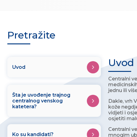
Pretražite
Uvod
Uvod
Centralni v
medicinskih 
jednu ili vi
Šta je uvođenje trajnog
centralnog venskog
Dakle, vrh V
katetera?
kože negdje
vidjeti i os
osjetiti mal
Centralni v
Ko su kandidati?
mnogim ubo