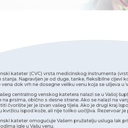
enski kateter (CVC) vrsta medicinskog instrumenta (vrsta
stanja. Napravljen je od duge, tanke, fleksibilne cijevi ko
še vena dok vrh ne dosegne veliku venu koja se ulijeva u 
ašeg centralnog venskog katetera nalazi se u Vašoj šupljo
 na prsima, obično s desne strane. Ako se nalazi na vanj
jetiti čvorište jer je izvan vašeg tijela. Ako je drugi kraj 
u kvržicu ispod kože, ali nije toliko uočljiva. Rezervoar 
enski kateter omogućuje Vašem pružatelju usluga lak p
dima igle u Vašu venu.