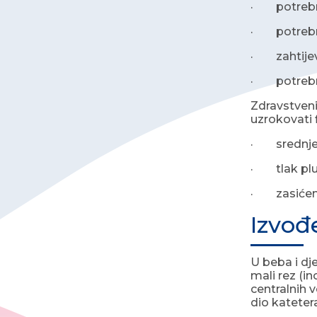
· potrebno
· potrebna
· zahtijevaj
· potrebno
Zdravstveni 
uzrokovati 
· srednje
· tlak pluć
· zasićenj
Izvođ
U beba i dj
mali rez (i
centralnih 
dio kateter