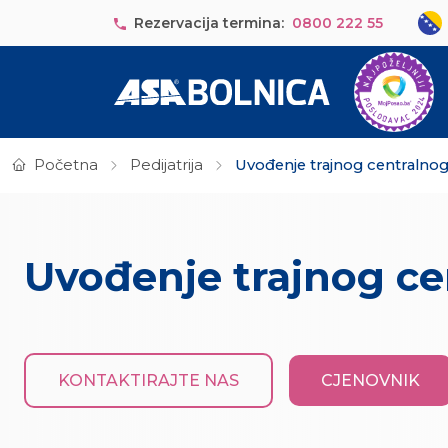
Skip to main content
Sele
Rezervacija termina:
0800 222 55
Početna
Pedijatrija
Uvođenje trajnog centralnog
Uvođenje trajnog ce
KONTAKTIRAJTE NAS
CJENOVNIK