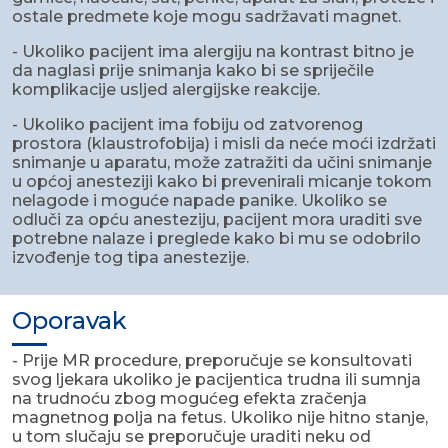
ostale predmete koje mogu sadržavati magnet.
- Ukoliko pacijent ima alergiju na kontrast bitno je
da naglasi prije snimanja kako bi se spriječile
komplikacije usljed alergijske reakcije.
- Ukoliko pacijent ima fobiju od zatvorenog
prostora (klaustrofobija) i misli da neće moći izdržati
snimanje u aparatu, može zatražiti da učini snimanje
u općoj anesteziji kako bi prevenirali micanje tokom
nelagode i moguće napade panike. Ukoliko se
odluči za opću anesteziju, pacijent mora uraditi sve
potrebne nalaze i preglede kako bi mu se odobrilo
izvođenje tog tipa anestezije.
Oporavak
- Prije MR procedure, preporučuje se konsultovati
svog ljekara ukoliko je pacijentica trudna ili sumnja
na trudnoću zbog mogućeg efekta zračenja
magnetnog polja na fetus. Ukoliko nije hitno stanje,
u tom slučaju se preporučuje uraditi neku od