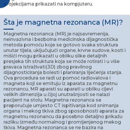
projekcijama prikazati na kompjuteru.
Šta je magnetna rezonanca (MR)?
Magnetna rezonanca (MR) je najsavremenija,
neinvazivna i bezbolna medicinska dijagnostička
metoda pomoću koje se gotovo svaka struktura
unutar tijela, uključujući organe, krvne sudove, kosti i
mišići mogu prikazati u obliku slike detaljnih
presjeka tih struktura koja se može rotirati i u više
pravaca istraživati(3D) zbog pravilnog
dijagnosticiranja bolesti i planiranja liječenja stanja.
Ova procedura se radi uz pomoć radiovalova i
magneta koji se emituju iz aparata za magnetnu
rezonancu. MR aparati su aparati u obliku cijevi
velikih dimenzija u čijoj unutrašnjosti se nalazi
pacijent na stolu. Magnetna rezonanca se
preporučuje umjesto CT ispitivanja kod snimanja
organa i mekog tkiva zbog sposobnosti aparata za
magnetnu rezonancu da posebno detaljno prikažu
razliku između normalnog i promijenjenog mekog
tkiva. Magnetna rezonanca se ne bazira na