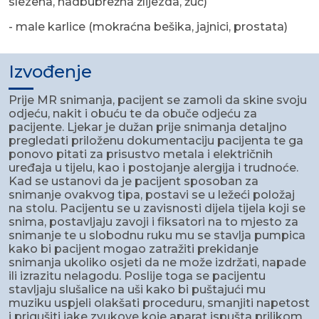
slezena, nadbubrežna žlijezda, žuč)
- male karlice (mokraćna bešika, jajnici, prostata)
Izvođenje
Prije MR snimanja, pacijent se zamoli da skine svoju
odjeću, nakit i obuću te da obuče odjeću za
pacijente. Ljekar je dužan prije snimanja detaljno
pregledati priloženu dokumentaciju pacijenta te ga
ponovo pitati za prisustvo metala i električnih
uređaja u tijelu, kao i postojanje alergija i trudnoće.
Kad se ustanovi da je pacijent sposoban za
snimanje ovakvog tipa, postavi se u ležeći položaj
na stolu. Pacijentu se u zavisnosti dijela tijela koji se
snima, postavljaju zavoji i fiksatori na to mjesto za
snimanje te u slobodnu ruku mu se stavlja pumpica
kako bi pacijent mogao zatražiti prekidanje
snimanja ukoliko osjeti da ne može izdržati, napade
ili izrazitu nelagodu. Poslije toga se pacijentu
stavljaju slušalice na uši kako bi puštajući mu
muziku uspjeli olakšati proceduru, smanjiti napetost
i prigušiti jake zvukove koje aparat ispušta prilikom