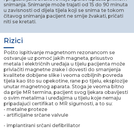
snimanja. Snimanje može trajati od 15 do 90 minuta
u zavisnosti od dijela tijela koji se snima te tokom
čitavog snimanja pacijent ne smije žvakati, pričati
niti se kretati.
Rizici
Pošto ispitivanje magnetnom rezonancom se
ostvaruje uz pomoć jakih magneta, prisustvo
metala I električnih uređaja u tijelu pacijenta može
privlačiti magnetne zrake i dovesti do smanjenja
kvalitete dobijene slike i veoma ozbiljnih povreda
tijela kao što su opekotine, rane po tijelu, eksplozije
unutar magnetnog aparata. Stoga je veoma bitno
da prije MR termina, pacijent svog ljekara obavijesti
o svim metalima i uređajima u tijelu koje nemaju
pripadajući certifikat o MR sigurnosti, a to su:
- metalne proteze
- artificijalne srčane valvule
- implantirani srčani defibrillator