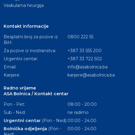
Vaskularna hirurgija
Kontakt informacije
Besplatni broj za pozive iz
0800 222 55
BiH:
Za pozive iz inostranstva:
+387 33 555 200
Urgentni centar:
+387 33 722 502
Email:
info@asabolnica.ba
Karijere:
karijere@asabolnica.ba
Radno vrijeme
ASA Bolnica / Kontakt centar
Pon - Pet:
08:00 - 20:00
Sub - Ned:
ne radimo
Urgentni centar
(Pon - Ned):
00:00 - 24:00
Bolnička odjeljenja
(Pon -
00:00 - 24:00
Ned):