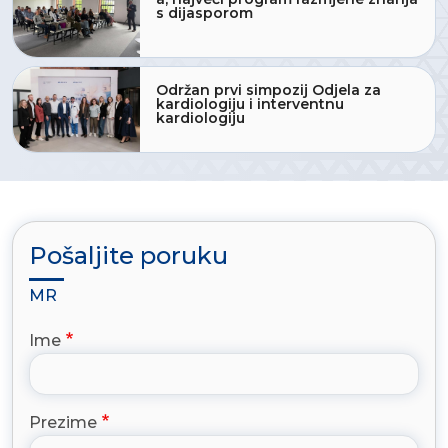
s dijasporom
Održan prvi simpozij Odjela za
kardiologiju i interventnu
kardiologiju
Pošaljite poruku
MR
Ime
Prezime