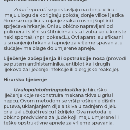
·
Zubni aparati
se postavljaju na donju vilicu i
imaju ulogu da korigiraju položaj donje vilice i jezika
čime se regulira strujanje zraka u usnoj šupljini i
sprječava hrkanje. Oni su obično napravljeni od
polimera i slični su štitnicima usta i zuba koje koriste
neki sportaši (npr. boksači...). Ovi aparati su efikasni
u smanjenju hrkanja i apneje za vrijeme spavanja, u
slučajevima blage do umjerene apneje.
Liječenje začepljenja ili opstrukcije nosa (
provodi
se putem antihistaminika, antibiotika i drugih
lijekova za liječenje infekcije ili alergijske reakcije).
Hirurško liječenje
·
Uvulopalatofaringoplastika
je hirurško
liječenje koje rekonstruira mekana tkiva u grlu i
nepcu. Ovom metodom se vrši proširenje dišnih
puteva, uklanjanjem dijela tkiva u zadnjem dijelu
grla, uključujući resicu i ždrijelo. Ova metoda je
obično predviđena za ljude koji imaju umjerene ili
teške opstruktivne apneje za vrijeme spavanja.