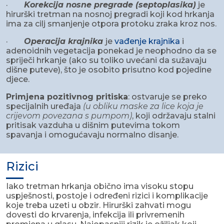
·
Korekcija nosne pregrade (septoplasika)
je
hirurški tretman na nosnoj pregradi koji kod hrkanja
ima za cilj smanjenje otpora protoku zraka kroz nos.
·
Operacija krajnika
je
vađenje krajnika
i
adenoidnih vegetacija ponekad je neophodno da se
spriječi hrkanje (ako su toliko uvećani da sužavaju
dišne puteve), što je osobito prisutno kod pojedine
djece.
Primjena pozitivnog pritiska
: ostvaruje se preko
specijalnih uređaja
(u obliku maske za lice koja je
crijevom povezana s pumpom)
, koji održavaju stalni
pritisak vazduha u dišnim putevima tokom
spavanja i omogućavaju normalno disanje.
Rizici
Iako tretman hrkanja obično ima visoku stopu
uspješnosti, postoje i određeni rizici i komplikacije
koje treba uzeti u obzir. Hirurški zahvati mogu
dovesti do krvarenja, infekcija ili privremenih