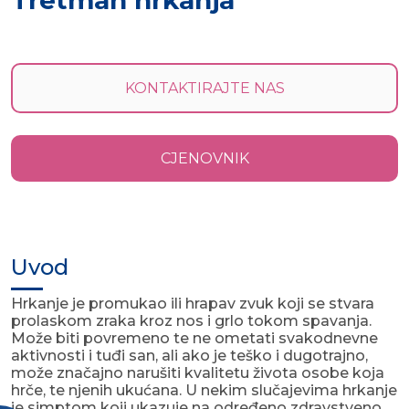
Tretman hrkanja
KONTAKTIRAJTE NAS
CJENOVNIK
Uvod
Hrkanje je promukao ili hrapav zvuk koji se stvara
prolaskom zraka kroz nos i grlo tokom spavanja.
Može biti povremeno te ne ometati svakodnevne
aktivnosti i tuđi san, ali ako je teško i dugotrajno,
može značajno narušiti kvalitetu života osobe koja
hrče, te njenih ukućana. U nekim slučajevima hrkanje
je simptom koji ukazuje na određeno zdravstveno