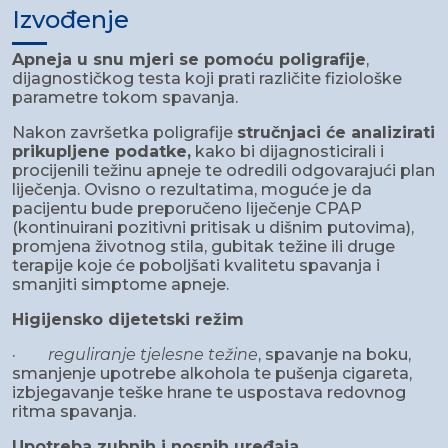
Izvođenje
Apneja u snu mjeri se pomoću poligrafije
,
dijagnostičkog testa koji prati različite fiziološke
parametre tokom spavanja.
Nakon završetka poligrafije
stručnjaci će analizirati
prikupljene podatke,
kako bi dijagnosticirali i
procijenili težinu apneje te odredili odgovarajući plan
liječenja. Ovisno o rezultatima, moguće je da
pacijentu bude preporučeno liječenje CPAP
(kontinuirani pozitivni pritisak u dišnim putovima),
promjena životnog stila, gubitak težine ili druge
terapije koje će poboljšati kvalitetu spavanja i
smanjiti simptome apneje.
Higijensko dijetetski režim
·
reguliranje tjelesne težine
, spavanje na boku,
smanjenje upotrebe alkohola te pušenja cigareta,
izbjegavanje teške hrane te uspostava redovnog
ritma spavanja.
Upotreba zubnih i nosnih uređaja