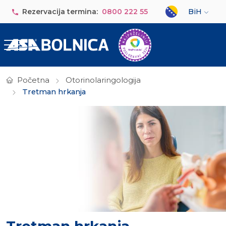
Skip to main content
Select your lan
Rezervacija termina:
0800 222 55
BiH
Početna
Otorinolaringologija
Tretman hrkanja