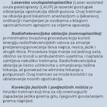
·
Laserska uvulopalatoplastika
(Laser-assisted
uvula palatoplasty (LAUP) je laserski postupak
otklanjanja opstrukcija dišnih putova. Ovaj tretman
se obavlja pod lokalnom anestezijom u ljekarevoj
ordinaciji i namijenjen je osobama s blagom
opstruktivnom apnejom za vrijeme spavanja.
·
Radiofrekvencijska ablacija (somnoplastika)
je minimalno invazivna procedura koja koristi
energiju radiofrekvencijskih valova za smanje
pretjeranog povećanja tkiva nepca, resica, jezik i
drugih tkiva. Procedura traje manje od jednog sata,
obično se izvodi u ambulantnim uvjetima, i najčešće
zahtijeva nekoliko tretmana. Radiofrekvencijska
ablacija je često učinkovita u smanjivanju težine
hrkanja, ali ponekad ne eliminira hrkanje u
potpunosti. Ovaj tretman se može koristiti i za
ublažavanje nosnih opstrukcija.
·
Korekcija jezičnih i podjezičnih mišića
je
hirurški tretman koji ima za cilj onemogućiti
zapadanje jezika prema grlu, njegovim povlačenjem
prema naprijed.