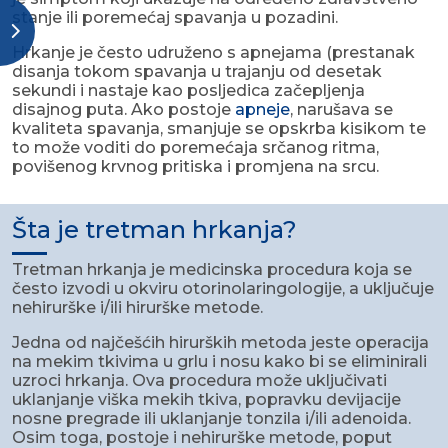
stanje ili poremećaj spavanja u pozadini.
Hrkanje je često udruženo s apnejama (prestanak
disanja tokom spavanja u trajanju od desetak
sekundi i nastaje kao posljedica začepljenja
disajnog puta. Ako postoje
apneje
, narušava se
kvaliteta spavanja, smanjuje se opskrba kisikom te
to može voditi do poremećaja srčanog ritma,
povišenog krvnog pritiska i promjena na srcu.
Šta je tretman hrkanja?
Tretman hrkanja je medicinska procedura koja se
često izvodi u okviru otorinolaringologije, a uključuje
nehirurške i/ili hirurške metode.
Jedna od najčešćih hirurških metoda jeste operacija
na mekim tkivima u grlu i nosu kako bi se eliminirali
uzroci hrkanja. Ova procedura može uključivati
uklanjanje viška mekih tkiva, popravku devijacije
nosne pregrade ili uklanjanje tonzila i/ili adenoida.
Osim toga, postoje i nehirurške metode, poput