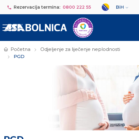
Skip to main content
Select your lan
Rezervacija termina:
0800 222 55
BiH
Početna
Odjeljenje za liječenje neplodnosti
PGD