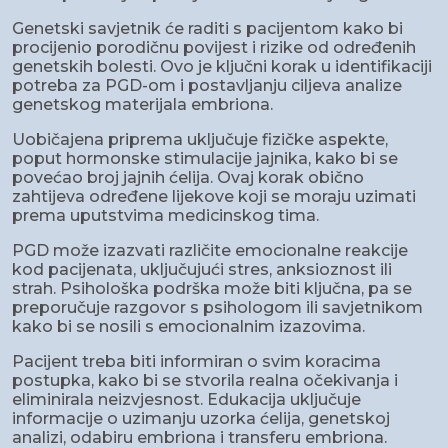
Genetski savjetnik će raditi s pacijentom kako bi
procijenio porodičnu povijest i rizike od određenih
genetskih bolesti. Ovo je ključni korak u identifikaciji
potreba za PGD-om i postavljanju ciljeva analize
genetskog materijala embriona.
Uobičajena priprema uključuje fizičke aspekte,
poput hormonske stimulacije jajnika, kako bi se
povećao broj jajnih ćelija. Ovaj korak obično
zahtijeva određene lijekove koji se moraju uzimati
prema uputstvima medicinskog tima.
PGD ​​može izazvati različite emocionalne reakcije
kod pacijenata, uključujući stres, anksioznost ili
strah. Psihološka podrška može biti ključna, pa se
preporučuje razgovor s psihologom ili savjetnikom
kako bi se nosili s emocionalnim izazovima.
Pacijent treba biti informiran o svim koracima
postupka, kako bi se stvorila realna očekivanja i
eliminirala neizvjesnost. Edukacija uključuje
informacije o uzimanju uzorka ćelija, genetskoj
analizi, odabiru embriona i transferu embriona.