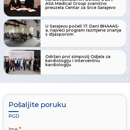
ASA Medical Group zvanično
preuzela Centar za Srce Sarajevo
U Sarajevu počeli 17. Dani BHAAAS-
a, najveći program razmjene znanja
s dijasporom
Održan prvi simpozij Odjela za
kardiologiju i interventnu
kardiologiju
Pošaljite poruku
PGD
Ime