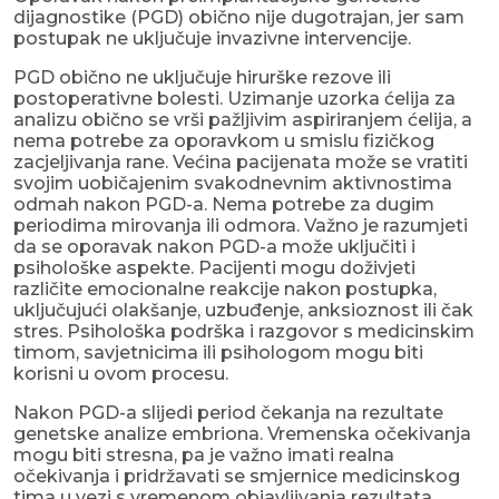
dijagnostike (PGD) obično nije dugotrajan, jer sam
postupak ne uključuje invazivne intervencije.
PGD obično ne uključuje hirurške rezove ili
postoperativne bolesti. Uzimanje uzorka ćelija za
analizu obično se vrši pažljivim aspiriranjem ćelija, a
nema potrebe za oporavkom u smislu fizičkog
zacjeljivanja rane. Većina pacijenata može se vratiti
svojim uobičajenim svakodnevnim aktivnostima
odmah nakon PGD-a. Nema potrebe za dugim
periodima mirovanja ili odmora. Važno je razumjeti
da se oporavak nakon PGD-a može uključiti i
psihološke aspekte. Pacijenti mogu doživjeti
različite emocionalne reakcije nakon postupka,
uključujući olakšanje, uzbuđenje, anksioznost ili čak
stres. Psihološka podrška i razgovor s medicinskim
timom, savjetnicima ili psihologom mogu biti
korisni u ovom procesu.
Nakon PGD-a slijedi period čekanja na rezultate
genetske analize embriona. Vremenska očekivanja
mogu biti stresna, pa je važno imati realna
očekivanja i pridržavati se smjernice medicinskog
tima u vezi s vremenom objavljivanja rezultata.