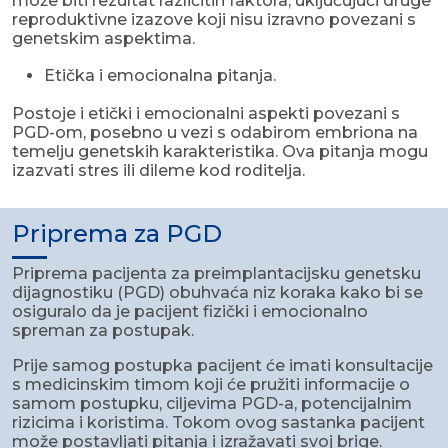
može biti rezultat različitih faktora, uključujući druge
reproduktivne izazove koji nisu izravno povezani s
genetskim aspektima.
Etička i emocionalna pitanja.
Postoje i etički i emocionalni aspekti povezani s
PGD-om, posebno u vezi s odabirom embriona na
temelju genetskih karakteristika. Ova pitanja mogu
izazvati stres ili dileme kod roditelja.
Priprema za PGD
Priprema pacijenta za preimplantacijsku genetsku
dijagnostiku (PGD) obuhvaća niz koraka kako bi se
osiguralo da je pacijent fizički i emocionalno
spreman za postupak.
Prije samog postupka pacijent će imati konsultacije
s medicinskim timom koji će pružiti informacije o
samom postupku, ciljevima PGD-a, potencijalnim
rizicima i koristima. Tokom ovog sastanka pacijent
može postavljati pitanja i izražavati svoj brige.