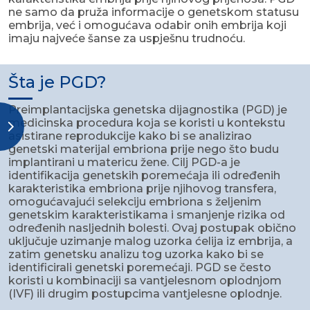
ne samo da pruža informacije o genetskom statusu
embrija, već i omogućava odabir onih embrija koji
imaju najveće šanse za uspješnu trudnoću.
Šta je PGD?
Preimplantacijska genetska dijagnostika (PGD) je
medicinska procedura koja se koristi u kontekstu
asistirane reprodukcije kako bi se analizirao
genetski materijal embriona prije nego što budu
implantirani u matericu žene. Cilj PGD-a je
identifikacija genetskih poremećaja ili određenih
karakteristika embriona prije njihovog transfera,
omogućavajući selekciju embriona s željenim
genetskim karakteristikama i smanjenje rizika od
određenih nasljednih bolesti. Ovaj postupak obično
uključuje uzimanje malog uzorka ćelija iz embrija, a
zatim genetsku analizu tog uzorka kako bi se
identificirali genetski poremećaji. PGD ​​se često
koristi u kombinaciji sa vantjelesnom oplodnjom
(IVF) ili drugim postupcima vantjelesne oplodnje.