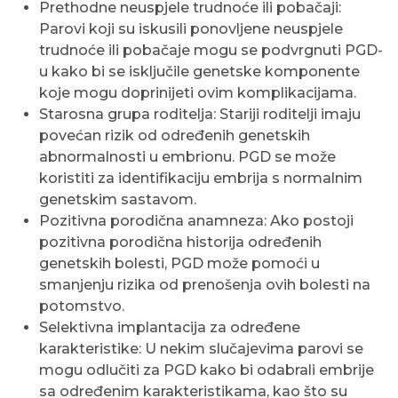
Prethodne neuspjele trudnoće ili pobačaji:
Parovi koji su iskusili ponovljene neuspjele
trudnoće ili pobačaje mogu se podvrgnuti PGD-
u kako bi se isključile genetske komponente
koje mogu doprinijeti ovim komplikacijama.
Starosna grupa roditelja: Stariji roditelji imaju
povećan rizik od određenih genetskih
abnormalnosti u embrionu. PGD ​​se može
koristiti za identifikaciju embrija s normalnim
genetskim sastavom.
Pozitivna porodična anamneza: Ako postoji
pozitivna porodična historija određenih
genetskih bolesti, PGD može pomoći u
smanjenju rizika od prenošenja ovih bolesti na
potomstvo.
Selektivna implantacija za određene
karakteristike: U nekim slučajevima parovi se
mogu odlučiti za PGD kako bi odabrali embrije
sa određenim karakteristikama, kao što su