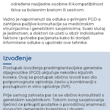
određene nasljedne osobine ili kompatibilnost
tkiva sa bolesnim bratom ili sestrom.
Važno je napomenuti da odluka o primjeni PGD-a
zahtijeva pažljive konsultacije sa medicinskim
stručnjacima i genetičkim savjetnicima. Svaki slučaj
je jedinstven, a doktori će uzeti u obzir individualne
faktore i potrebe pacijenata kako bi donijeli
informirane odluke o upotrebi ove tehnike.
Izvođenje
Postupak izvođenja predimplantacijske genetske
dijagnostike (PGD) uključuje nekoliko ključnih
koraka. Ovaj se postupak obično izvodi kao dio
potpomognute oplodnje, često u kombinaciji s
postupkom in vitro oplodnje (IVF).
Prije samog zahvata par će se obično konsultirati s
genetskim savjetnikom. Tokom ovog savjetovanja
liječnici će prikupiti podatke o porodičnoj anamnezi,
mogućim genetskim bolestima i drugim