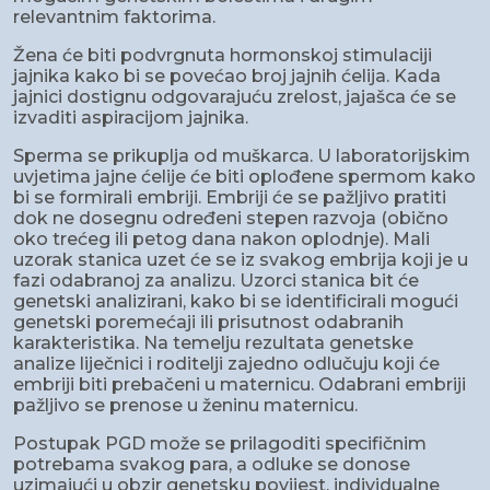
relevantnim faktorima.
Žena će biti podvrgnuta hormonskoj stimulaciji
jajnika kako bi se povećao broj jajnih ćelija. Kada
jajnici dostignu odgovarajuću zrelost, jajašca će se
izvaditi aspiracijom jajnika.
Sperma se prikuplja od muškarca. U laboratorijskim
uvjetima jajne ćelije će biti oplođene spermom kako
bi se formirali embriji. Embriji će se pažljivo pratiti
dok ne dosegnu određeni stepen razvoja (obično
oko trećeg ili petog dana nakon oplodnje). Mali
uzorak stanica uzet će se iz svakog embrija koji je u
fazi odabranoj za analizu. Uzorci stanica bit će
genetski analizirani, kako bi se identificirali mogući
genetski poremećaji ili prisutnost odabranih
karakteristika. Na temelju rezultata genetske
analize liječnici i roditelji zajedno odlučuju koji će
embriji biti prebačeni u maternicu. Odabrani embriji
pažljivo se prenose u ženinu maternicu.
Postupak PGD može se prilagoditi specifičnim
potrebama svakog para, a odluke se donose
uzimajući u obzir genetsku povijest, individualne