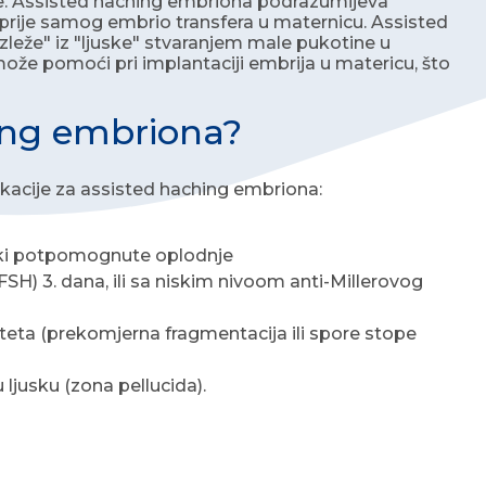
će. Assisted haching embriona podrazumijeva
, prije samog embrio transfera u maternicu. Assisted
leže" iz "ljuske" stvaranjem male pukotine u
ože pomoći pri implantaciji embrija u matericu, što
hing embriona?
ikacije za assisted haching embriona:
ski potpomognute oplodnje
SH) 3. dana, ili sa niskim nivoom anti-Millerovog
iteta (prekomjerna fragmentacija ili spore stope
ljusku (zona pellucida).