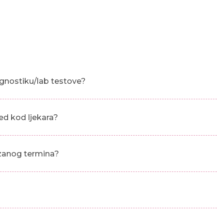
gnostiku/lab testove?
ed kod ljekara?
azanog termina?