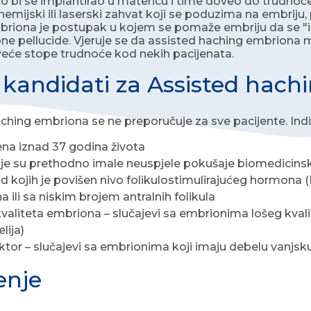
ko bi se implantirao u matericu i time doveo do trudno
hemijski ili laserski zahvat koji se poduzima na embriju
riona je postupak u kojem se pomaže embriju da se "iz
ne pellucide. Vjeruje se da assisted haching embriona m
eće stope trudnoće kod nekih pacijenata.
 kandidati za Assisted hac
ching embriona se ne preporučuje za sve pacijente. Ind
ena iznad 37 godina života
je su prethodno imale neuspjele pokušaje biomedicin
d kojih je povišen nivo folikulostimulirajućeg hormona (F
 ili sa niskim brojem antralnih folikula
kvaliteta embriona – slučajevi sa embrionima lošeg kval
lija)
ktor – slučajevi sa embrionima koji imaju debelu vanjsku 
enje