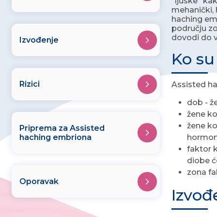
"ljuske" ka
mehanički, 
haching emb
području zo
dovodi do v
Izvođenje
Ko su
Rizici
Assisted ha
dob - ž
žene ko
žene ko
Priprema za Assisted
haching embriona
hormona
faktor 
diobe će
zona fa
Oporavak
Izvođ