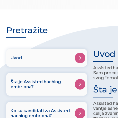
Pretražite
Uvod
Uvod
Assisted h
Sam proces
svog “omota
Šta je Assisted haching
embriona?
Šta j
Assisted ha
vantjelesne
Ko su kandidati za Assisted
ćelija zvan
haching embriona?