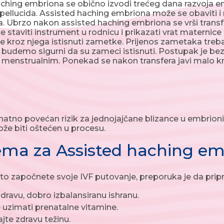
ching embriona se obično izvodi trećeg dana razvoja emb
 pellucida. Assisted haching embriona može se obaviti
 Ubrzo nakon assisted haching embriona se vrši trans
 staviti instrument u rodnicu i prikazati vrat maternice i
e kroz njega istisnuti zametke. Prijenos zametaka treba 
 budemo sigurni da su zameci istisnuti. Postupak je be
ni menstrualnim. Ponekad se nakon transfera javi malo kr
natno povećan rizik za jednojajčane blizance u embrionima
e biti oštećen u procesu.
ema za Assisted haching e
što započnete svoje IVF putovanje, preporuka je da pripre
zdravu, dobro izbalansiranu ishranu.
 uzimati prenatalne vitamine.
jte zdravu težinu.