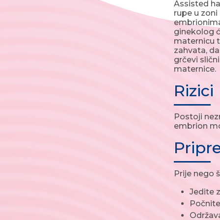
Assisted ha
rupe u zoni
embrionima.
ginekolog će
maternicu t
zahvata, da
grčevi slič
maternice.
Rizici
Postoji nez
embrion mož
Pripr
Prije nego 
Jedite 
Počnite
Održava