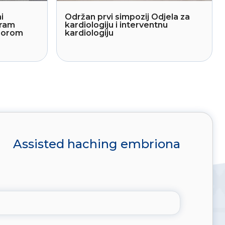
i
Održan prvi simpozij Odjela za
gram
kardiologiju i interventnu
sporom
kardiologiju
Assisted haching embriona