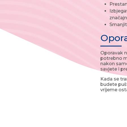
Prestani
Izbjegav
značajn
Smanjite
Opor
Oporavak na
potrebno mi
nakon samog
savjete i p
Kada se tra
budete pušt
vrijeme ost