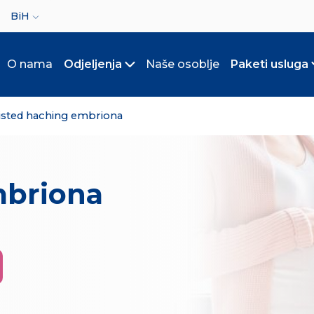
ct your language
BiH
O nama
Odjeljenja
Naše osoblje
Paketi usluga
Toggle submenu
isted haching embriona
mbriona