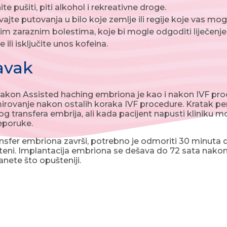
te pušiti, piti alkohol i rekreativne droge.
ajte putovanja u bilo koje zemlje ili regije koje vas mogu 
im zaraznim bolestima, koje bi mogle odgoditi liječenje
 ili isključite unos kofeina.
avak
kon Assisted haching embriona je kao i nakon IVF proc
rovanje nakon ostalih koraka IVF procedure. Kratak p
 transfera embrija, ali kada pacijent napusti kliniku 
reporuke.
nsfer embriona završi, potrebno je odmoriti 30 minuta 
eni. Implantacija embriona se dešava do 72 sata nakon 
anete što opušteniji.