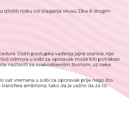
izložiti riziku od izlaganja virusu Zika ili drugim
.
edure. Osim postupka vađenja jajne stanice, nije
eriod odmora u sobi za oporavak može biti potreban
može nastaviti sa svakodnevnim životom, uz neke
do sat vremena u sobi za oporavak prije nego što
transfera embriona, tako da je važno da za to