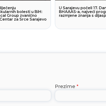
liječenju
U Sarajevu počeli 17. Dan
kularnih bolesti u BiH:
BHAAAS-a, najveći pro
cal Group zvanično
razmjene znanja s dija
Centar za Srce Sarajevo
Prezime