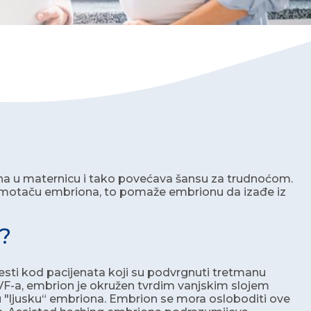
a u maternicu i tako povećava šansu za trudnoćom.
omotaču embriona, to pomaže embrionu da izađe iz
?
sti kod pacijenata koji su podvrgnuti tretmanu
IVF-a, embrion je okružen tvrdim vanjskim slojem
tnu "ljusku“ embriona. Embrion se mora osloboditi ove