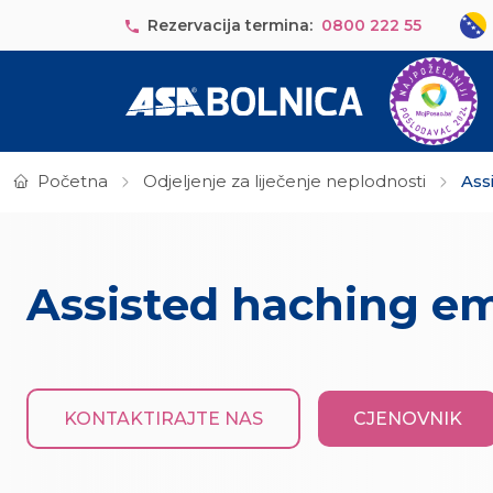
Skip to main content
Sele
Rezervacija termina:
0800 222 55
Početna
Odjeljenje za liječenje neplodnosti
Ass
Assisted haching e
KONTAKTIRAJTE NAS
CJENOVNIK