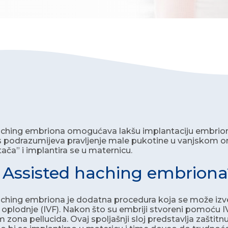
aching embriona omogućava lakšu implantaciju embrion
 podrazumijeva pravljenje male pukotine u vanjskom 
ča” i implantira se u maternicu.
e Assisted haching embriona
ching embriona je dodatna procedura koja se može izve
 oplodnje (IVF). Nakon što su embriji stvoreni pomoću 
im zona pellucida. Ovaj spoljašnji sloj predstavlja zašti