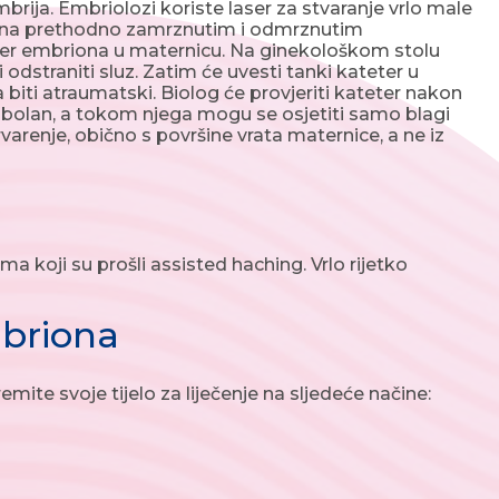
rija. Embriolozi koriste laser za stvaranje vrlo male
 i na prethodno zamrznutim i odmrznutim
fer embriona u maternicu. Na ginekološkom stolu
 odstraniti sluz. Zatim će uvesti tanki kateter u
biti atraumatski. Biolog će provjeriti kateter nakon
zbolan, a tokom njega mogu se osjetiti samo blagi
varenje, obično s površine vrata maternice, a ne iz
 koji su prošli assisted haching. Vrlo rijetko
mbriona
mite svoje tijelo za liječenje na sljedeće načine: