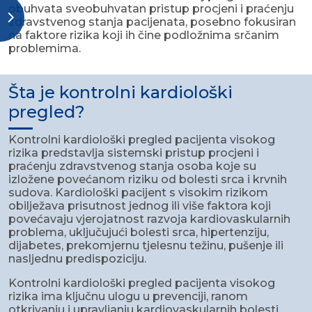
obuhvata sveobuhvatan pristup procjeni i praćenju
zdravstvenog stanja pacijenata, posebno fokusiran
na faktore rizika koji ih čine podložnima srčanim
problemima.
Šta je kontrolni kardiološki
pregled?
Kontrolni kardiološki pregled pacijenta visokog
rizika predstavlja sistemski pristup procjeni i
praćenju zdravstvenog stanja osoba koje su
izložene povećanom riziku od bolesti srca i krvnih
sudova. Kardiološki pacijent s visokim rizikom
obilježava prisutnost jednog ili više faktora koji
povećavaju vjerojatnost razvoja kardiovaskularnih
problema, uključujući bolesti srca, hipertenziju,
dijabetes, prekomjernu tjelesnu težinu, pušenje ili
nasljednu predispoziciju.
Kontrolni kardiološki pregled pacijenta visokog
rizika ima ključnu ulogu u prevenciji, ranom
otkrivanju i upravljanju kardiovaskularnih bolesti.