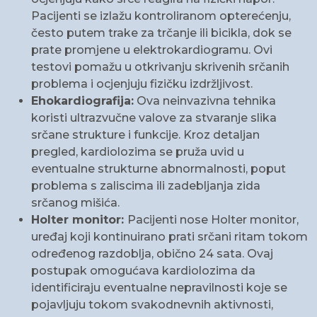
Pacijenti se izlažu kontroliranom opterećenju,
često putem trake za trčanje ili bicikla, dok se
prate promjene u elektrokardiogramu. Ovi
testovi pomažu u otkrivanju skrivenih srčanih
problema i ocjenjuju fizičku izdržljivost.
Ehokardiografija:
Ova neinvazivna tehnika
koristi ultrazvučne valove za stvaranje slika
srčane strukture i funkcije. Kroz detaljan
pregled, kardiolozima se pruža uvid u
eventualne strukturne abnormalnosti, poput
problema s zaliscima ili zadebljanja zida
srčanog mišića.
Holter monitor:
Pacijenti nose Holter monitor,
uređaj koji kontinuirano prati srčani ritam tokom
određenog razdoblja, obično 24 sata. Ovaj
postupak omogućava kardiolozima da
identificiraju eventualne nepravilnosti koje se
pojavljuju tokom svakodnevnih aktivnosti,