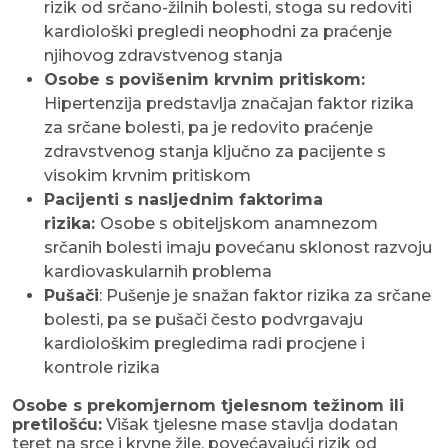
rizik od srčano-žilnih bolesti, stoga su redoviti
kardiološki pregledi neophodni za praćenje
njihovog zdravstvenog stanja
Osobe s povišenim krvnim pritiskom:
Hipertenzija predstavlja značajan faktor rizika
za srčane bolesti, pa je redovito praćenje
zdravstvenog stanja ključno za pacijente s
visokim krvnim pritiskom
Pacijenti s nasljednim faktorima
rizika:
Osobe s obiteljskom anamnezom
srčanih bolesti imaju povećanu sklonost razvoju
kardiovaskularnih problema
Pušači
: Pušenje je snažan faktor rizika za srčane
bolesti, pa se pušači često podvrgavaju
kardiološkim pregledima radi procjene i
kontrole rizika
Osobe s prekomjernom tjelesnom težinom ili
pretilošću:
Višak tjelesne mase stavlja dodatan
teret na srce i krvne žile, povećavajući rizik od