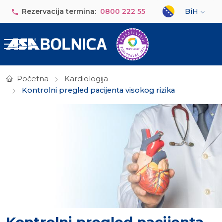
Skip to main content
Select your lan
Rezervacija termina:
0800 222 55
BiH
Početna
Kardiologija
Kontrolni pregled pacijenta visokog rizika