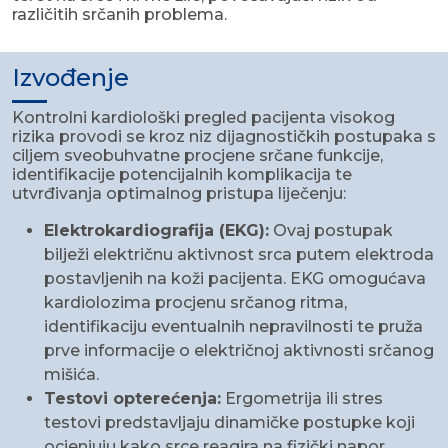
različitih srčanih problema.
Izvođenje
Kontrolni kardiološki pregled pacijenta visokog
rizika provodi se kroz niz dijagnostičkih postupaka s
ciljem sveobuhvatne procjene srčane funkcije,
identifikacije potencijalnih komplikacija te
utvrđivanja optimalnog pristupa liječenju:
Elektrokardiografija (EKG):
Ovaj postupak
bilježi električnu aktivnost srca putem elektroda
postavljenih na koži pacijenta. EKG omogućava
kardiolozima procjenu srčanog ritma,
identifikaciju eventualnih nepravilnosti te pruža
prve informacije o električnoj aktivnosti srčanog
mišića.
Testovi opterećenja:
Ergometrija ili stres
testovi predstavljaju dinamičke postupke koji
ocjenjuju kako srce reagira na fizički napor.