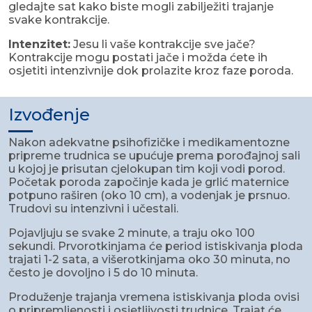
gledajte sat kako biste mogli zabilježiti trajanje
svake kontrakcije.
Intenzitet:
Jesu li vaše kontrakcije sve jače?
Kontrakcije mogu postati jače i možda ćete ih
osjetiti intenzivnije dok prolazite kroz faze poroda.
Izvođenje
Nakon adekvatne psihofizičke i medikamentozne
pripreme trudnica se upućuje prema porođajnoj sali
u kojoj je prisutan cjelokupan tim koji vodi porod.
Početak poroda započinje kada je grlić maternice
potpuno raširen (oko 10 cm), a vodenjak je prsnuo.
Trudovi su intenzivni i učestali.
Pojavljuju se svake 2 minute, a traju oko 100
sekundi. Prvorotkinjama će period istiskivanja ploda
trajati 1-2 sata, a višerotkinjama oko 30 minuta, no
često je dovoljno i 5 do 10 minuta.
Produženje trajanja vremena istiskivanja ploda ovisi
o pripremljenosti i osjetljivosti trudnice. Trajat će