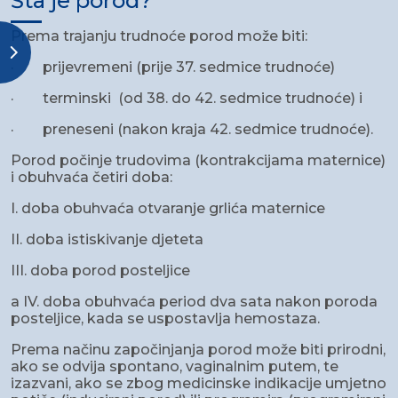
Šta je porod?
Prema trajanju trudnoće porod može biti:
· prijevremeni (prije 37. sedmice trudnoće)
· terminski (od 38. do 42. sedmice trudnoće) i
· preneseni (nakon kraja 42. sedmice trudnoće).
Porod počinje trudovima (kontrakcijama maternice)
i obuhvaća četiri doba:
I. doba obuhvaća otvaranje grlića maternice
II. doba istiskivanje djeteta
III. doba porod posteljice
a IV. doba obuhvaća period dva sata nakon poroda
posteljice, kada se uspostavlja hemostaza.
Prema načinu započinjanja porod može biti prirodni,
ako se odvija spontano, vaginalnim putem, te
izazvani, ako se zbog medicinske indikacije umjetno