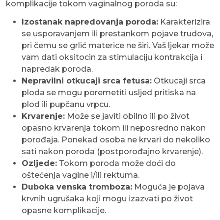
komplikacije tokom vaginalnog poroda su:
Izostanak napredovanja poroda:
Karakterizira
se usporavanjem ili prestankom pojave trudova,
pri čemu se grlić materice ne širi. Vaš ljekar može
vam dati oksitocin za stimulaciju kontrakcija i
napredak poroda.
Nepravilni otkucaji srca fetusa:
Otkucaji srca
ploda se mogu poremetiti usljed pritiska na
plod ili pupčanu vrpcu.
Krvarenje:
Može se javiti obilno ili po život
opasno krvarenja tokom ili neposredno nakon
porođaja. Ponekad osoba ne krvari do nekoliko
sati nakon poroda (postporođajno krvarenje).
Ozljede:
Tokom poroda može doći do
oštećenja vagine i/ili rektuma.
Duboka venska tromboza:
Moguća je pojava
krvnih ugrušaka koji mogu izazvati po život
opasne komplikacije.