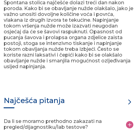
Spontana stolica najčešće dolazi treći dan nakon
poroda. Kako bi se obavljanje nužde olakšalo, jako je
važno unositi dovoljne količine voća i povrća,
vlakana iz drugih izvora te tekućine. Napinjanje
tokom vršenja nužde može izazvati neugodan
osjećaj da će se šavovi raspuknuti. Opasnost od
pucanja šavova i prolapsa organa zdjelice zaista
postoji, stoga se intenzivno tiskanje i napinjanje
tokom obavljanja nužde treba izbjeći. Često se
koriste razni laksativi i čepići kako bi se olakšalo
obavljanje nužde i smanjila mogućnost ozljeđivanja
usljed napinjanja.
Najčešća pitanja
Da li se moramo prethodno zakazati na
pregled/dijagnostiku/lab testove?