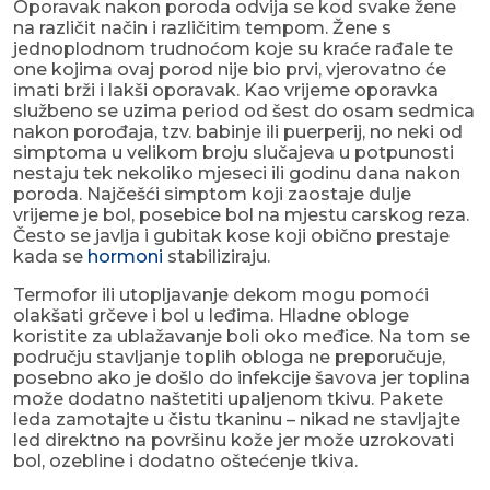
Oporavak nakon poroda odvija se kod svake žene
na različit način i različitim tempom. Žene s
jednoplodnom trudnoćom koje su kraće rađale te
one kojima ovaj porod nije bio prvi, vjerovatno će
imati brži i lakši oporavak. Kao vrijeme oporavka
službeno se uzima period od šest do osam sedmica
nakon porođaja, tzv. babinje ili puerperij, no neki od
simptoma u velikom broju slučajeva u potpunosti
nestaju tek nekoliko mjeseci ili godinu dana nakon
poroda. Najčešći simptom koji zaostaje dulje
vrijeme je bol, posebice bol na mjestu carskog reza.
Često se javlja i gubitak kose koji obično prestaje
kada se
hormoni
stabiliziraju.
Termofor ili utopljavanje dekom mogu pomoći
olakšati grčeve i bol u leđima. Hladne obloge
koristite za ublažavanje boli oko međice. Na tom se
području stavljanje toplih obloga ne preporučuje,
posebno ako je došlo do infekcije šavova jer toplina
može dodatno naštetiti upaljenom tkivu. Pakete
leda zamotajte u čistu tkaninu – nikad ne stavljajte
led direktno na površinu kože jer može uzrokovati
bol, ozebline i dodatno oštećenje tkiva.