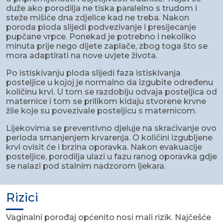
duže ako porodilja ne tiska paralelno s trudom i
steže mišiće dna zdjelice kad ne treba. Nakon
poroda ploda slijedi podvezivanje i presijecanje
pupčane vrpce. Ponekad je potrebno i nekoliko
minuta prije nego dijete zaplače, zbog toga što se
mora adaptirati na nove uvjete života.
Po istiskivanju ploda slijedi faza istiskivanja
posteljice u kojoj je normalno da izgubite određenu
količinu krvi. U tom se razdoblju odvaja posteljica od
maternice i tom se prilikom kidaju stvorene krvne
žile koje su povezivale posteljicu s maternicom.
Lijekovima se preventivno djeluje na skraćivanje ovo
perioda smanjenjem krvarenja. O količini izgubljene
krvi ovisit će i brzina oporavka. Nakon evakuacije
posteljice, porodilja ulazi u fazu ranog oporavka gdje
se nalazi pod stalnim nadzorom ljekara.
Rizici
Vaginalni porođaj općenito nosi mali rizik. Najčešće