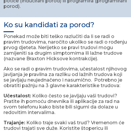
potiče (inducirani porod) ili programira (programirani
porod).
Ko su kandidati za porod?
Ponekad može biti teško razlučiti da li se radi o
pravim trudovima, naročito ukoliko se radi o rođenju
prvog djeteta. Nerijetko se pravi trudovi mogu
zamijeniti sa drugim simptomima ili lažne trudove
(nazvane Braxton Hicksove kontrakcije).
Ako se radi o pravim trudovima, učestalost njihovog
javljanja je pravilna za razliku od lažnih trudova koji
se javljaju neujednačeno i nasumično. Potrebno je
obratiti pažnju na 3 glavne karakteristike trudova:
Učestalost:
Koliko često se javljaju vaši trudovi?
Pratite ih pomoću dnevnika ili aplikacije za rad na
svom telefonu kako biste bili sigurni da dolaze u
redovitim intervalima.
Trajanje:
Koliko traje svaki vaš trud? Vremenom će
trudovi trajati sve duže. Koristite štopericu ili