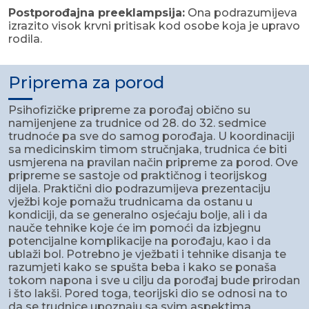
Postporođajna preeklampsija:
Ona podrazumijeva
izrazito visok krvni pritisak kod osobe koja je upravo
rodila.
Priprema za porod
Psihofizičke pripreme za porođaj obično su
namijenjene za trudnice od 28. do 32. sedmice
trudnoće pa sve do samog porođaja. U koordinaciji
sa medicinskim timom stručnjaka, trudnica će biti
usmjerena na pravilan način pripreme za porod. Ove
pripreme se sastoje od praktičnog i teorijskog
dijela. Praktični dio podrazumijeva prezentaciju
vježbi koje pomažu trudnicama da ostanu u
kondiciji, da se generalno osjećaju bolje, ali i da
nauče tehnike koje će im pomoći da izbjegnu
potencijalne komplikacije na porođaju, kao i da
ublaži bol. Potrebno je vježbati i tehnike disanja te
razumjeti kako se spušta beba i kako se ponaša
tokom napona i sve u cilju da porođaj bude prirodan
i što lakši. Pored toga, teorijski dio se odnosi na to
da se trudnice upoznaju sa svim aspektima