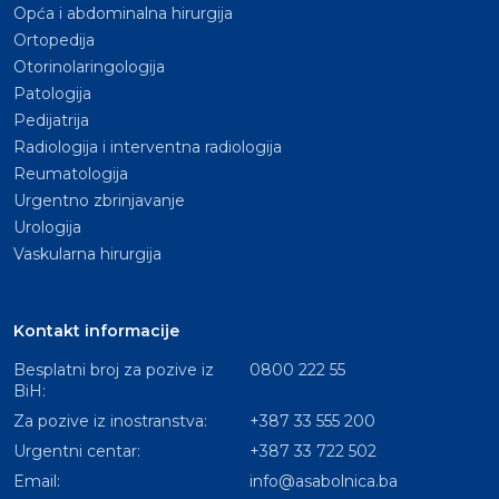
Opća i abdominalna hirurgija
Ortopedija
Otorinolaringologija
Patologija
Pedijatrija
Radiologija i interventna radiologija
Reumatologija
Urgentno zbrinjavanje
Urologija
Vaskularna hirurgija
Kontakt informacije
Besplatni broj za pozive iz
0800 222 55
BiH:
Za pozive iz inostranstva:
+387 33 555 200
Urgentni centar:
+387 33 722 502
Email:
info@asabolnica.ba