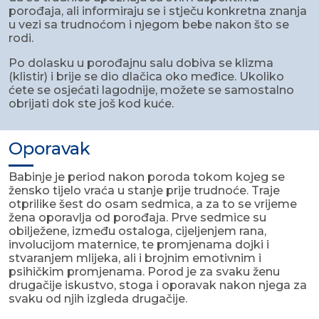
porođaja, ali informiraju se i stječu konkretna znanja
u vezi sa trudnoćom i njegom bebe nakon što se
rodi.
Po dolasku u porođajnu salu dobiva se klizma
(klistir) i brije se dio dlačica oko međice. Ukoliko
ćete se osjećati lagodnije, možete se samostalno
obrijati dok ste još kod kuće.
Oporavak
Babinje je period nakon poroda tokom kojeg se
žensko tijelo vraća u stanje prije trudnoće. Traje
otprilike šest do osam sedmica, a za to se vrijeme
žena oporavlja od porođaja. Prve sedmice su
obilježene, između ostaloga, cijeljenjem rana,
involucijom maternice, te promjenama dojki i
stvaranjem mlijeka, ali i brojnim emotivnim i
psihičkim promjenama. Porod je za svaku ženu
drugačije iskustvo, stoga i oporavak nakon njega za
svaku od njih izgleda drugačije.