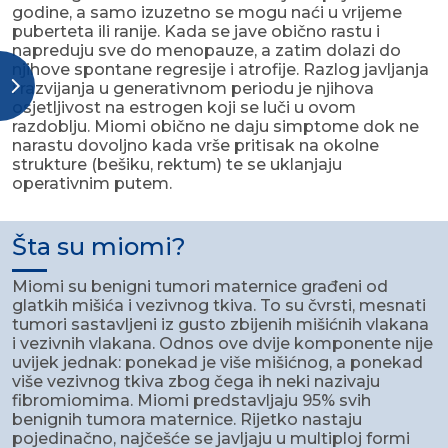
godine, a samo izuzetno se mogu naći u vrijeme
puberteta ili ranije. Kada se jave obično rastu i
napreduju sve do menopauze, a zatim dolazi do
njihove spontane regresije i atrofije. Razlog javljanja
i razvijanja u generativnom periodu je njihova
osjetljivost na estrogen koji se luči u ovom
razdoblju. Miomi obično ne daju simptome dok ne
narastu dovoljno kada vrše pritisak na okolne
strukture (bešiku, rektum) te se uklanjaju
operativnim putem.
Šta su miomi?
Miomi su benigni tumori maternice građeni od
glatkih mišića i vezivnog tkiva. To su čvrsti, mesnati
tumori sastavljeni iz gusto zbijenih mišićnih vlakana
i vezivnih vlakana. Odnos ove dvije komponente nije
uvijek jednak: ponekad je više mišićnog, a ponekad
više vezivnog tkiva zbog čega ih neki nazivaju
fibromiomima. Miomi predstavljaju 95% svih
benignih tumora maternice. Rijetko nastaju
pojedinačno, najčešće se javljaju u multiploj formi