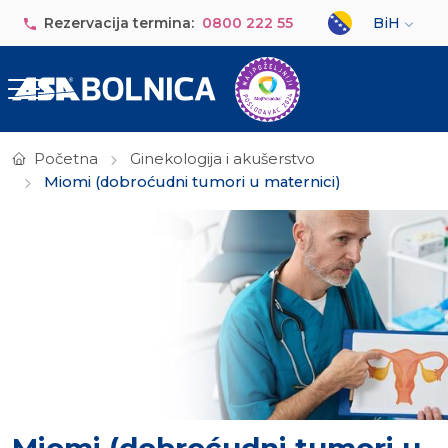
Skip to main content
Select your lan
Rezervacija termina:
0800 222 55
BiH
Početna
Ginekologija i akušerstvo
Miomi (dobroćudni tumori u maternici)