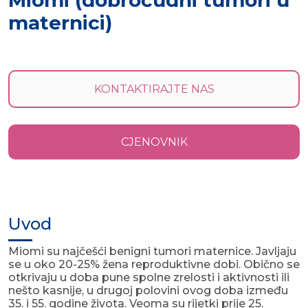
Miomi (dobroćudni tumori u
maternici)
KONTAKTIRAJTE NAS
CJENOVNIK
Uvod
Miomi su najčešći benigni tumori maternice. Javljaju
se u oko 20-25% žena reproduktivne dobi. Obično se
otkrivaju u doba pune spolne zrelosti i aktivnosti ili
nešto kasnije, u drugoj polovini ovog doba između
35. i 55. godine života. Veoma su rijetki prije 25.