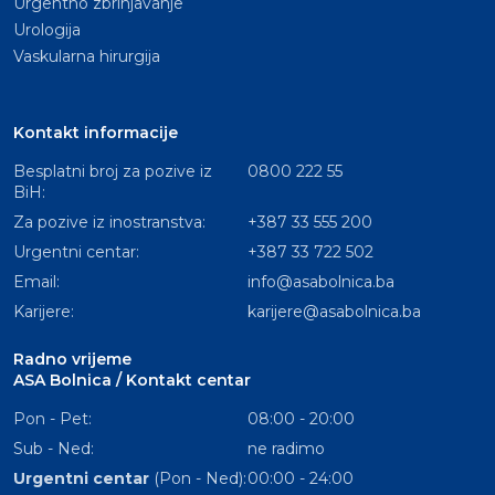
Urgentno zbrinjavanje
Urologija
Vaskularna hirurgija
Kontakt informacije
Besplatni broj za pozive iz
0800 222 55
BiH:
Za pozive iz inostranstva:
+387 33 555 200
Urgentni centar:
+387 33 722 502
Email:
info@asabolnica.ba
Karijere:
karijere@asabolnica.ba
Radno vrijeme
ASA Bolnica / Kontakt centar
Pon - Pet:
08:00 - 20:00
Sub - Ned:
ne radimo
Urgentni centar
(Pon - Ned):
00:00 - 24:00