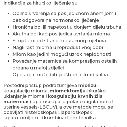
Indikacije za hirurško liječenje su:
Obilna krvarenja sa posljedičnom anemijom i
bez odgovora na hormonsko liječenje
Hronična bol ili napetost u donjem dijelu trbuha
Akutna bol kao posljedica uvrtanja mioma
Simptomi od strane mokraćnog mjehura
Nagli rast mioma u reproduktivnoj dobi
Miom kao jedini mogući uzrok neplodnosti
Povećanje maternice sa kompresijom ostalih
organa u maloj zdjelici
Operacija može biti poštedna ili radikalna.
Poštedni pristup podrazumijeva
miolizu
-
koagulaciju mioma,
miomektomiju
-hirurško
uklanjanje mioma i
koagulaciju krvnih žila
maternice
(laparoscopic bipolar coagulation of
uterine vessels-LBCUV), a ove metode mogu se
obavljati histeroskopski, laparoskopski,
laparotomijom ili kombinacijom tehnika.