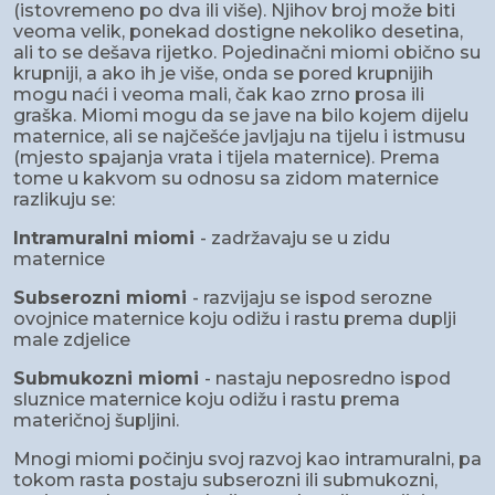
(istovremeno po dva ili više). Njihov broj može biti
veoma velik, ponekad dostigne nekoliko desetina,
ali to se dešava rijetko. Pojedinačni miomi obično su
krupniji, a ako ih je više, onda se pored krupnijih
mogu naći i veoma mali, čak kao zrno prosa ili
graška. Miomi mogu da se jave na bilo kojem dijelu
maternice, ali se najčešće javljaju na tijelu i istmusu
(mjesto spajanja vrata i tijela maternice). Prema
tome u kakvom su odnosu sa zidom maternice
razlikuju se:
Intramuralni miomi
- zadržavaju se u zidu
maternice
Subserozni miomi
- razvijaju se ispod serozne
ovojnice maternice koju odižu i rastu prema duplji
male zdjelice
Submukozni miomi
- nastaju neposredno ispod
sluznice maternice koju odižu i rastu prema
materičnoj šupljini.
Mnogi miomi počinju svoj razvoj kao intramuralni, pa
tokom rasta postaju subserozni ili submukozni,