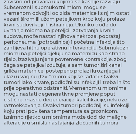
zavisno od pravaca u kojima se kasnije razvijaju.
Subserozni i submukozni miomi mogu se
vremenom odvojiti od zida maternice i s njim ostati
vezani širom ili užom peteljkom kroz koju prolaze
krvni sudovi koji ih ishranjuju. Ukoliko dođe do
uvrtanja mioma na peteljci i zatvaranja krvnih
sudova, može nastati njihova nekroza, podražaj
peritoneuma (potrbušnice) i početna infekcija što
zahtijeva hitnu operativnu intervenciju. Submukozni
miomi na peteljci djeluju na maternicu kao strano
tijelo, izazivaju njene povremene kontrakcije, zbog
čega se peteljka izdužuje, a sam tumor širi kanal
grlića maternice, postepeno prolazi kroz njega i
ulazi u vaginu (tzv. “miom koji se rađa“). Ovakvi
tumori lako krvare, podložni su infekciji i treba ih što
prije operativno odstraniti. Vremenom u miomima
mogu nastati degenerativne promjene poput
cistične, masne degeneracije, kalcifikacije, nekroze i
razmekšavanja. Ovakvi tumori podložniji su infekciji
koju prati povišena temperatura sa groznicom.
Iznimno rijetko u miomima može doći do maligne
alteracije u smislu nastajanja zloćudnih tumora.