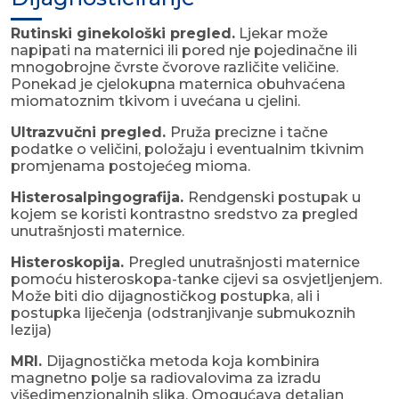
Rutinski ginekološki pregled.
Ljekar može
napipati na maternici ili pored nje pojedinačne ili
mnogobrojne čvrste čvorove različite veličine.
Ponekad je cjelokupna maternica obuhvaćena
miomatoznim tkivom i uvećana u cjelini.
Ultrazvučni pregled.
Pruža precizne i tačne
podatke o veličini, položaju i eventualnim tkivnim
promjenama postojećeg mioma.
Histerosalpingografija.
Rendgenski postupak u
kojem se koristi kontrastno sredstvo za pregled
unutrašnjosti maternice.
Histeroskopija.
Pregled unutrašnjosti maternice
pomoću histeroskopa-tanke cijevi sa osvjetljenjem.
Može biti dio dijagnostičkog postupka, ali i
postupka liječenja (odstranjivanje submukoznih
lezija)
MRI.
Dijagnostička metoda koja kombinira
magnetno polje sa radiovalovima za izradu
višedimenzionalnih slika. Omogućava detaljan