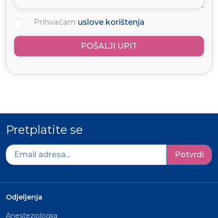
Prihvaćam
uslove korištenja
POŠALJI UPIT
Pretplatite se
Potvrdi
Odjeljenja
Anesteziologija