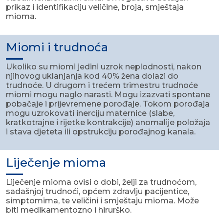
prikaz i identifikaciju veličine, broja, smještaja
mioma.
Miomi i trudnoća
Ukoliko su miomi jedini uzrok neplodnosti, nakon
njihovog uklanjanja kod 40% žena dolazi do
trudnoće. U drugom i trećem trimestru trudnoće
miomi mogu naglo narasti. Mogu izazvati spontane
pobačaje i prijevremene porođaje. Tokom porođaja
mogu uzrokovati inerciju maternice (slabe,
kratkotrajne i rijetke kontrakcije) anomalije položaja
i stava djeteta ili opstrukciju porođajnog kanala.
Liječenje mioma
Liječenje mioma ovisi o dobi, želji za trudnoćom,
sadašnjoj trudnoći, općem zdravlju pacijentice,
simptomima, te veličini i smještaju mioma. Može
biti medikamentozno i hirurško.