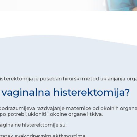
isterektomija je poseban hirurški metod uklanjanja orga
e vaginalna histerektomija?
odrazumijeva razdvajanje maternice od okolnih organa kr
o potrebi, ukloniti i okolne organe i tkiva.
aginalne histerektomije su:
vratak svakodnevnim aktivnostima