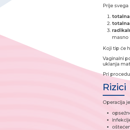
Prije svega 
totalna
totaln
radikal
masno t
Koji tip će 
Vaginalni p
uklanja mat
Pri procedur
Rizici
Operacija je
opsežno
infekcij
oštećen