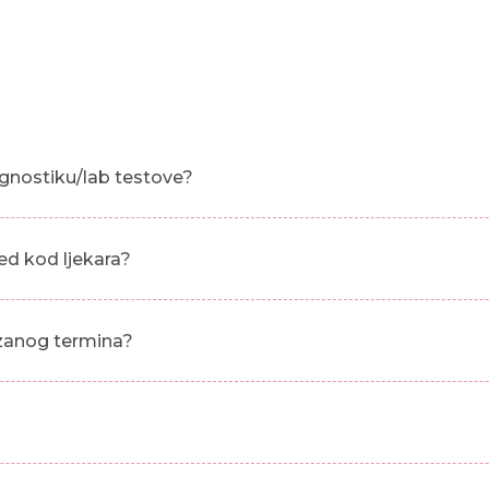
gnostiku/lab testove?
ed kod ljekara?
azanog termina?