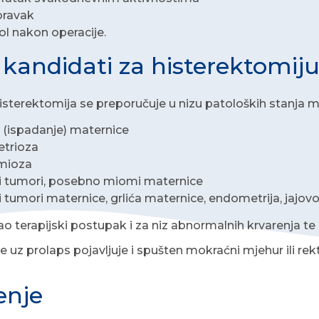
oravak
ol nakon operacije.
 kandidati za histerektomij
isterektomija se preporučuje u nizu patoloških stanja m
 (ispadanje) maternice
trioza
mioza
i tumori, posebno miomi maternice
 tumori maternice, grlića maternice, endometrija, jajovoda
ao terapijski postupak i za niz abnormalnih krvarenja te r
e uz prolaps pojavljuje i spušten mokraćni mjehur ili rekt
enje