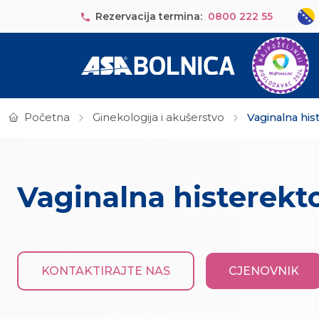
Skip to main content
Sele
Rezervacija termina:
0800 222 55
Početna
Ginekologija i akušerstvo
Vaginalna his
Vaginalna histerekt
KONTAKTIRAJTE NAS
CJENOVNIK