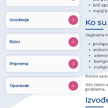
brži op
manji b
Izvođenje
Ko su
Vaginalna h
Rizici
prolaps
endome
adeno
benign
Priprema
maligni
Koristi se k
Vrlo često s
Oporavak
problema.
Izvođ