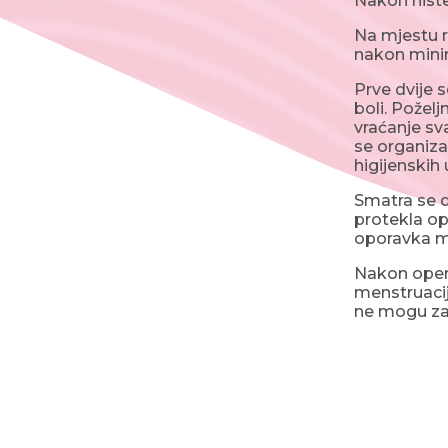
Nakon histe
Na mjestu ra
nakon minim
Prve dvije 
boli. Požel
vraćanje sv
se organiza
higijenskih 
Smatra se d
protekla op
oporavka m
Nakon oper
menstruacij
ne mogu zat