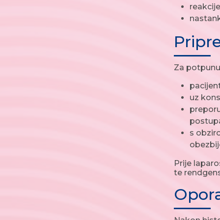
reakcij
nastank
Prip
Za potpunu
pacijen
uz kons
preporu
postupa
s obzir
obezbij
Prije laparo
te rendgens
Opor