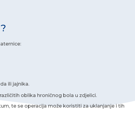
u?
aternice:
 ili jajnika.
azličitih oblika hroničnog bola u zdjelici.
um, te se operacija može koristiti za uklanjanje i tih