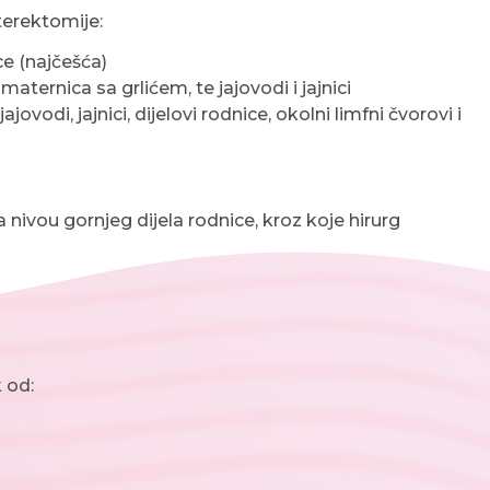
sterektomije:
ce (najčešća)
maternica sa grlićem, te jajovodi i jajnici
jovodi, jajnici, dijelovi rodnice, okolni limfni čvorovi i
nivou gornjeg dijela rodnice, kroz koje hirurg
k od: