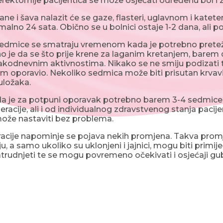
rektomije pacijentica se može osjećati određenu bol i 
ne i šava nalazit će se gaze, flasteri, uglavnom i kateter 
alno 24 sata. Obično se u bolnici ostaje 1-2 dana, ali p
sedmice se smatraju vremenom kada je potrebno pretežno
jno je da se što prije krene za laganim kretanjem, bar
akodnevnim aktivnostima. Nikako se ne smiju podizati t
m oporavio. Nekoliko sedmica može biti prisutan krvavi 
uložaka.
a je za potpuni oporavak potrebno barem 3-4 sedmice, 
eracije, ali i od individualnog zdravstvenog stanja pacij
ože nastaviti bez problema.
acije napominje se pojava nekih promjena. Takva promj
u, a samo ukoliko su uklonjeni i jajnici, mogu biti prim
rudnjeti te se mogu povremeno očekivati i osjećaji gubi