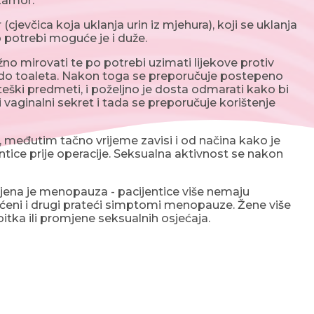
zamor.
(cjevčica koja uklanja urin iz mjehura), koji se uklanja
o potrebi moguće je i duže.
 mirovati te po potrebi uzimati lijekove protiv
em do toaleta. Nakon toga se preporučuje postepeno
eški predmeti, i poželjno je dosta odmarati kako bi
vaginalni sekret i tada se preporučuje korištenje
međutim tačno vrijeme zavisi i od načina kako je
entice prije operacije. Seksualna aktivnost se nakon
ena je menopauza - pacijentice više nemaju
ijećeni i drugi prateći simptomi menopauze. Žene više
tka ili promjene seksualnih osjećaja.