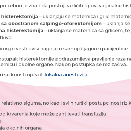
potrebno je znati da postoji različiti tipovi vaginalne hi
 histerektomija
– uklanjaju se maternica i grlić materni
a sa obostranom salpingo-oforektomijom
– uklanja se 
na histerektomija
– uklanja se maternica sa grlićem, te ja
kivo.
hirurg izvesti ovisi najprije o samoj dijagnozi pacijentice.
ostupak histerektomije podrazumijeva pravljenje reza na 
ernicu i okolne organe. Nakon postupka se rez zašiva.
i se koristi opća ili
lokalna anestezija
.
 relativno sigurna, no kao i svi hirurški postupci nosi rizi
g krvarenja koje može zahtijevati transfuziju
e
ja okolnih organa