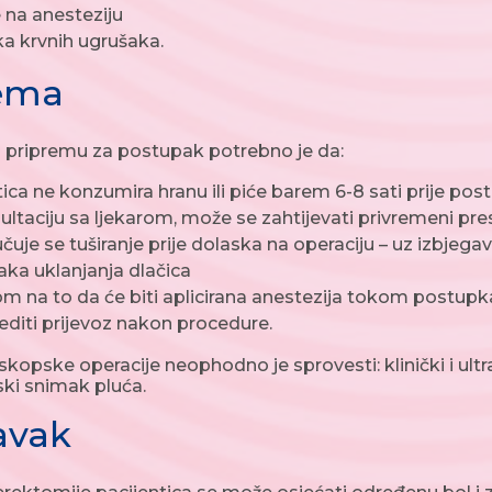
e na anesteziju
a krvnih ugrušaka.
rema
 pripremu za postupak potrebno je da:
tica ne konzumira hranu ili piće barem 6-8 sati prije po
ultaciju sa ljekarom, može se zahtijevati privremeni pr
čuje se tuširanje prije dolaska na operaciju – uz izbjeg
ka uklanjanja dlačica
om na to da će biti aplicirana anestezija tokom postupka
editi prijevoz nakon procedure.
skopske operacije neophodno je sprovesti: klinički i ultra
ki snimak pluća.
avak