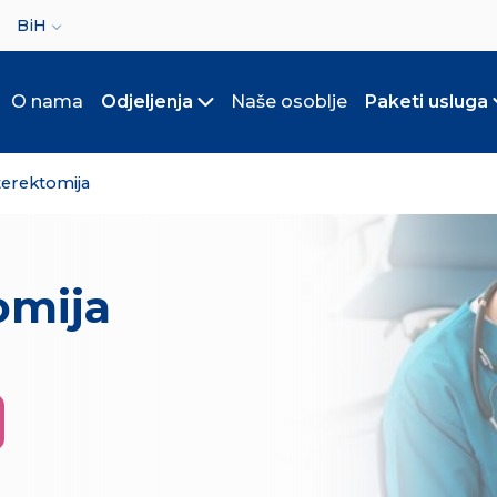
ct your language
BiH
O nama
Odjeljenja
Naše osoblje
Paketi usluga
Toggle submenu
terektomija
omija