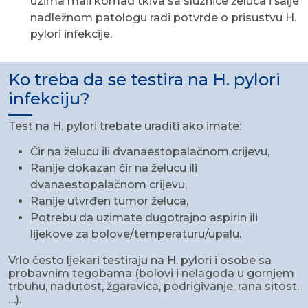
uzima mali komad tkiva sa sluznice želuca i šalje
nadležnom patologu radi potvrde o prisustvu H.
pylori infekcije.
Ko treba da se testira na H. pylori
infekciju?
Test na H. pylori trebate uraditi ako imate:
Čir na želucu ili dvanaestopalačnom crijevu,
Ranije dokazan čir na želucu ili
dvanaestopalačnom crijevu,
Ranije utvrđen tumor želuca,
Potrebu da uzimate dugotrajno aspirin ili
lijekove za bolove/temperaturu/upalu.
Vrlo često ljekari testiraju na H. pylori i osobe sa
probavnim tegobama (bolovi i nelagoda u gornjem
trbuhu, nadutost, žgaravica, podrigivanje, rana sitost,
…).