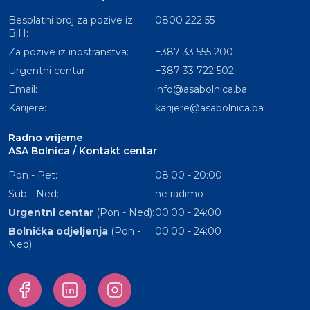
Besplatni broj za pozive iz
0800 222 55
BiH:
Za pozive iz inostranstva:
+387 33 555 200
Urgentni centar:
+387 33 722 502
Email:
info@asabolnica.ba
Karijere:
karijere@asabolnica.ba
Radno vrijeme
ASA Bolnica / Kontakt centar
Pon - Pet:
08:00 - 20:00
Sub - Ned:
ne radimo
Urgentni centar
(Pon - Ned):
00:00 - 24:00
Bolnička odjeljenja
(Pon -
00:00 - 24:00
Ned):