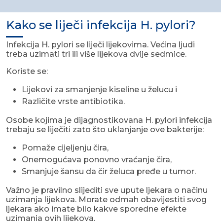
Kako se liječi infekcija H. pylori?
Infekcija H. pylori se liječi lijekovima. Većina ljudi
treba uzimati tri ili više lijekova dvije sedmice.
Koriste se:
Lijekovi za smanjenje kiseline u želucu i
Različite vrste antibiotika.
Osobe kojima je dijagnostikovana H. pylori infekcija
trebaju se liječiti zato što uklanjanje ove bakterije:
Pomaže cijeljenju čira,
Onemogućava ponovno vraćanje čira,
Smanjuje šansu da čir želuca pređe u tumor.
Važno je pravilno slijediti sve upute ljekara o načinu
uzimanja lijekova. Morate odmah obavijestiti svog
ljekara ako imate bilo kakve sporedne efekte
uzimanja ovih lijekova.