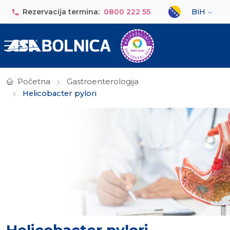
Skip to main content
Select your lan
Rezervacija termina:
0800 222 55
BiH
Početna
Gastroenterologija
Helicobacter pylori