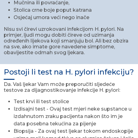
Mučnina ili povraćanje,
Stolica crne boje poput katrana
Osjećaj umora veći nego inače
Nisu svi čirevi uzrokovani infekcijom H. pylori. Na
primjer, ljudi mogu dobiti čireve od uzimanja
određenih lijekova koji smanjuju bol. Ali bez obzira
na sve, ako imate gore navedene simptome,
obavijestite odmah svog ljekara.
Postoji li test na H. pylori infekciju?
Da. Vaš ljekar Vam može preporučiti sljedeće
testove za dijagnostikovanje infekcije H. pylori:
Test krvi ili test stolice
Izdisajni test - Ovaj test mjeri neke supstance u
izdahnutom zraku pacijenta nakon što im je
data posebna tekućina za pijenje
Biopsija - Za ovaj test ljekar tokom endoskopije