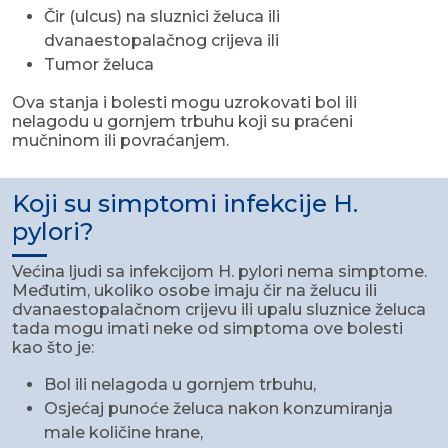
Čir (ulcus) na sluznici želuca ili
dvanaestopalačnog crijeva ili
Tumor želuca
Ova stanja i bolesti mogu uzrokovati bol ili
nelagodu u gornjem trbuhu koji su praćeni
mučninom ili povraćanjem.
Koji su simptomi infekcije H.
pylori?
Većina ljudi sa infekcijom H. pylori nema simptome.
Međutim, ukoliko osobe imaju čir na želucu ili
dvanaestopalačnom crijevu ili upalu sluznice želuca
tada mogu imati neke od simptoma ove bolesti
kao što je:
Bol ili nelagoda u gornjem trbuhu,
Osjećaj punoće želuca nakon konzumiranja
male količine hrane,