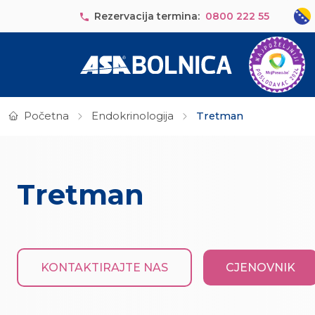
Skip to main content
Sele
Rezervacija termina:
0800 222 55
Početna
Endokrinologija
Tretman
Tretman
KONTAKTIRAJTE NAS
CJENOVNIK