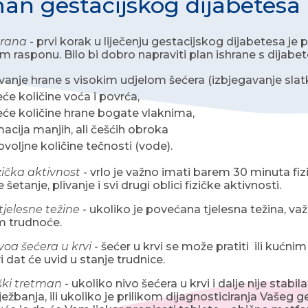
an gestacijskog dijabetesa
hrana
- prvi korak u liječenju gestacijskog dijabetesa je
 rasponu. Bilo bi dobro napraviti plan ishrane s dijabe
vanje hrane s visokim udjelom šećera (izbjegavanje slatkiš
će količine voća i povrća,
će količine hrane bogate vlaknima,
cija manjih, ali češćih obroka
voljne količine tečnosti (vode).
ička aktivnost
- vrlo je važno imati barem 30 minuta fi
 šetanje, plivanje i svi drugi oblici fizičke aktivnosti.
jelesne težine
- ukoliko je povećana tjelesna težina, važn
m trudnoće.
voa šećera u krvi
- šećer u krvi se može pratiti ili kućn
i dat će uvid u stanje trudnice.
ki tretman
- ukoliko nivo šećera u krvi i dalje nije sta
ežbanja, ili ukoliko je prilikom dijagnosticiranja Vašeg 