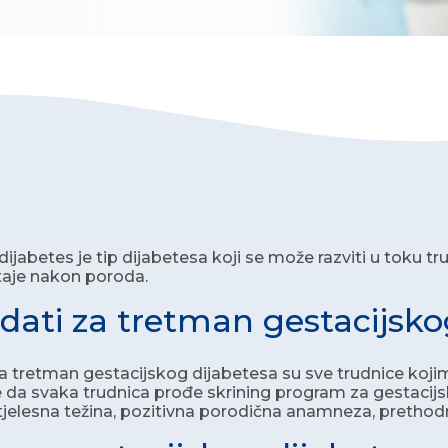
 dijabetes je tip dijabetesa koji se može razviti u toku 
taje nakon poroda.
dati za tretman gestacijsko
a tretman gestacijskog dijabetesa su sve trudnice kojima
 da svaka trudnica prođe skrining program za gestacijsk
jelesna težina, pozitivna porodična anamneza, prethodno r