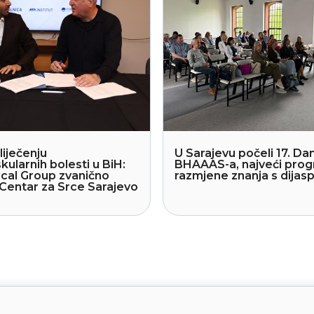
liječenju
U Sarajevu počeli 17. Dan
kularnih bolesti u BiH:
BHAAAS-a, najveći pro
cal Group zvanično
razmjene znanja s dija
Centar za Srce Sarajevo