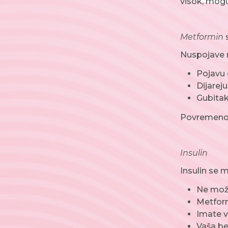
visok, moguć
Metformin
s
Nuspojave 
Pojavu
Dijareju
Gubitak
Povremeno s
Insulin
Insulin se 
Ne može
Metform
Imate v
Vaša be