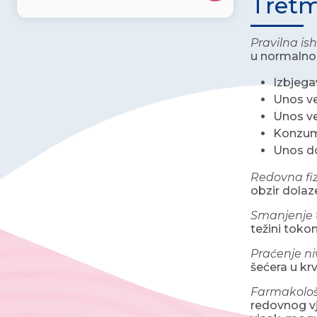
Tretm
Pravilna is
u normalnom
Izbjega
Unos ve
Unos ve
Konzuma
Unos do
Redovna fiz
obzir dolaze
Smanjenje t
težini toko
Praćenje ni
šećera u krv
Farmakološ
redovnog vj