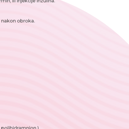
, ili injekcije inzulina.
i nakon obroka.
( polihidramnion )