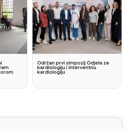
i
Održan prvi simpozij Odjela za
gram
kardiologiju i interventnu
sporom
kardiologiju