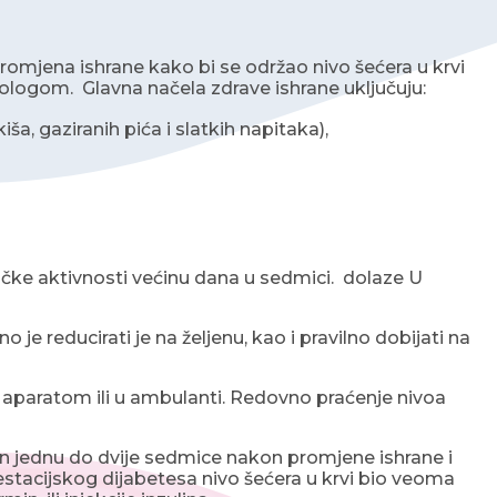
 promjena ishrane kako bi se održao nivo šećera u krvi
tologom. Glavna načela zdrave ishrane uključuju:
a, gaziranih pića i slatkih napitaka),
zičke aktivnosti većinu dana u sedmici. dolaze U
o je reducirati je na željenu, kao i pravilno dobijati na
im aparatom ili u ambulanti. Redovno praćenje nivoa
bilan jednu do dvije sedmice nakon promjene ishrane i
gestacijskog dijabetesa nivo šećera u krvi bio veoma