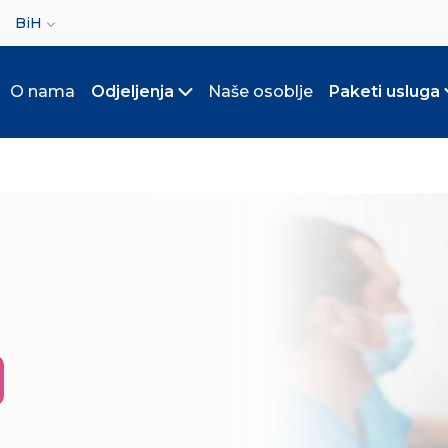
ct your language
BiH
O nama
Odjeljenja
Naše osoblje
Paketi usluga
Toggle submenu