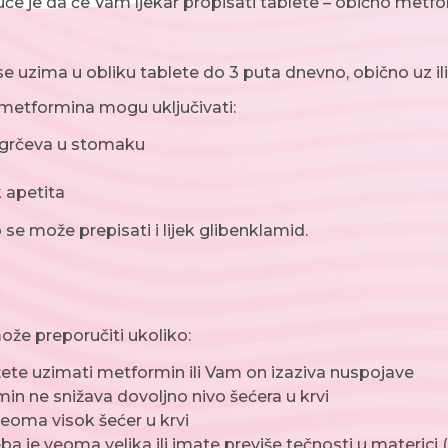
e je da će Vam ljekar propisati tablete – obično metformin
e uzima u obliku tablete do 3 puta dnevno, obično uz il
metformina mogu uključivati:
 grčeva u stomaku
 apetita
e može prepisati i lijek glibenklamid.
može preporučiti ukoliko:
te uzimati metformin ili Vam on izaziva nuspojave
in ne snižava dovoljno nivo šećera u krvi
eoma visok šećer u krvi
ba je veoma velika ili imate previše tečnosti u materici 