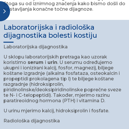
Stoga su od iznimnog značenja kako bismo došli do
postavljanja konačne točne dijagnoze.
Laboratorijska i radiološka
dijagnostika bolesti kostiju
Laboratorijska dijagnostika
U sklopu laboratorijskih pretraga kao uzorak
koristimo
serum
i
urin
. U serumu određujemo
ukupni i ionizirani kalcij, fosfor, magnezij, biljege
koštane izgradnje (alkalna fosfataza, osteokalcin i
propeptidi prokolagena tip I) te biljege koštane
razgradnje (hidroksiprolin,
piridinolinske/deoksipiridinolinske poprečne sveze
te N- i C-telopeptidi). Također, mjerimo razinu
paratireoidnog hormona (PTH) i vitamina D.
U urinu mjerimo kalcij, hidroksiprolin i fosfate.
Radiološka dijagnostika