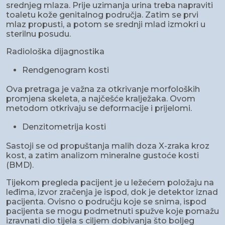
srednjeg mlaza. Prije uzimanja urina treba napraviti
toaletu kože genitalnog područja. Zatim se prvi
mlaz propusti, a potom se srednji mlad izmokri u
sterilnu posudu.
Radiološka dijagnostika
Rendgenogram kosti
Ova pretraga je važna za otkrivanje morfoloških
promjena skeleta, a najčešće kralježaka. Ovom
metodom otkrivaju se deformacije i prijelomi.
Denzitometrija kosti
Sastoji se od propuštanja malih doza X-zraka kroz
kost, a zatim analizom mineralne gustoće kosti
(BMD).
Tijekom pregleda pacijent je u ležećem položaju na
leđima, izvor zračenja je ispod, dok je detektor iznad
pacijenta. Ovisno o području koje se snima, ispod
pacijenta se mogu podmetnuti spužve koje pomažu
izravnati dio tijela s ciljem dobivanja što boljeg