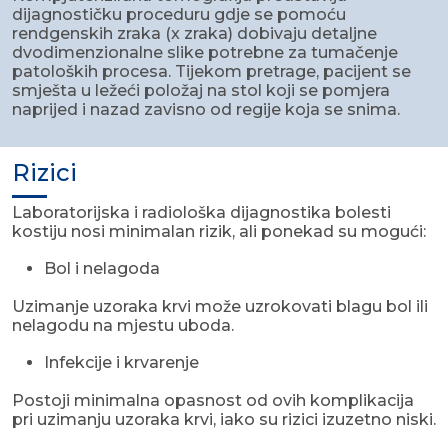
dijagnostičku proceduru gdje se pomoću
rendgenskih zraka (x zraka) dobivaju detaljne
dvodimenzionalne slike potrebne za tumačenje
patoloških procesa. Tijekom pretrage, pacijent se
smješta u ležeći položaj na stol koji se pomjera
naprijed i nazad zavisno od regije koja se snima.
Rizici
Laboratorijska i radiološka dijagnostika bolesti
kostiju nosi minimalan rizik, ali ponekad su mogući:
Bol i nelagoda
Uzimanje uzoraka krvi može uzrokovati blagu bol ili
nelagodu na mjestu uboda.
Infekcije i krvarenje
Postoji minimalna opasnost od ovih komplikacija
pri uzimanju uzoraka krvi, iako su rizici izuzetno niski.