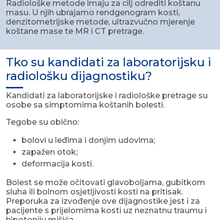
Radiološke metode imaju za cilj odrediti koštanu
masu. U njih ubrajamo rendgenogram kosti,
denzitometrijske metode, ultrazvučno mjerenje
koštane mase te MR i CT pretrage.
Tko su kandidati za laboratorijsku i
radiološku dijagnostiku?
Kandidati za laboratorijske i radiološke pretrage su
osobe sa simptomima koštanih bolesti.
Tegobe su obično:
bolovi u leđima i donjim udovima;
zapažen otok;
deformacija kosti.
Bolest se može očitovati glavoboljama, gubitkom
sluha ili bolnom osjetljivosti kosti na pritisak.
Preporuka za izvođenje ove dijagnostike jest i za
pacijente s prijelomima kosti uz neznatnu traumu i
hipotoniju mišića.