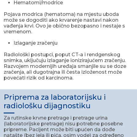
Hematomi/modrice
Pojava modrica (hematoma) na mjestu uboda
može se dogoditi ako krvarenje nastavi nakon
vađenja krvi. Ovo je obično bezopasno i nestaje s
vremenom.
Izlaganje zračenju
Radiološki postupci, poput CT-a i rendgenskog
snimka, uključuju izlaganje ionizirajućem zračenju.
Razvojem modernijih uređaja smanjile su se doze
zračenja, ali dugotrajna ili česta izloženost može
povećati rizik od karcinoma.
Priprema za laboratorijsku i
radiološku dijagnostiku
Za rutinske krvne pretrage i pretrage urina
(laboratorijske pretrage) nisu potrebne posebne
pripreme. Pacijent može biti upućen da dođe
natašte (bez jela ili pića, osim vode) za određeno