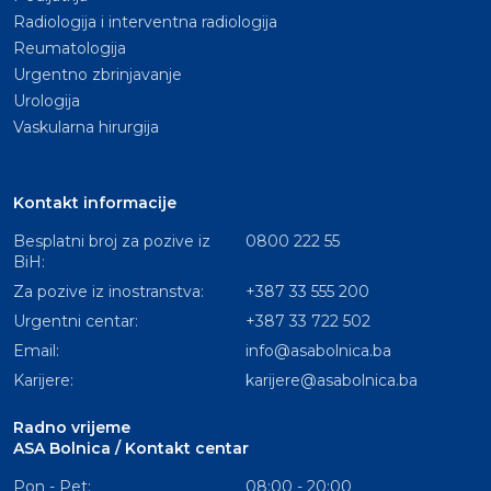
Radiologija i interventna radiologija
Reumatologija
Urgentno zbrinjavanje
Urologija
Vaskularna hirurgija
Kontakt informacije
Besplatni broj za pozive iz
0800 222 55
BiH:
Za pozive iz inostranstva:
+387 33 555 200
Urgentni centar:
+387 33 722 502
Email:
info@asabolnica.ba
Karijere:
karijere@asabolnica.ba
Radno vrijeme
ASA Bolnica / Kontakt centar
Pon - Pet:
08:00 - 20:00