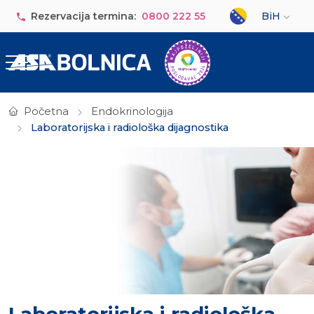
Skip to main content
Select your lan
Rezervacija termina:
0800 222 55
BiH
Početna
Endokrinologija
Laboratorijska i radiološka dijagnostika