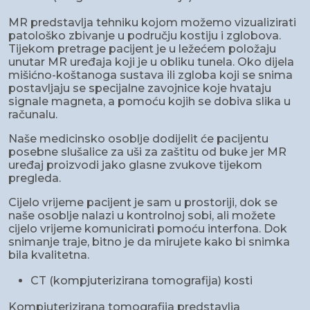
MR predstavlja tehniku kojom možemo vizualizirati
patološko zbivanje u području kostiju i zglobova.
Tijekom pretrage pacijent je u ležećem položaju
unutar MR uređaja koji je u obliku tunela. Oko dijela
mišićno-koštanoga sustava ili zgloba koji se snima
postavljaju se specijalne zavojnice koje hvataju
signale magneta, a pomoću kojih se dobiva slika u
računalu.
Naše medicinsko osoblje dodijelit će pacijentu
posebne slušalice za uši za zaštitu od buke jer MR
uređaj proizvodi jako glasne zvukove tijekom
pregleda.
Cijelo vrijeme pacijent je sam u prostoriji, dok se
naše osoblje nalazi u kontrolnoj sobi, ali možete
cijelo vrijeme komunicirati pomoću interfona. Dok
snimanje traje, bitno je da mirujete kako bi snimka
bila kvalitetna.
CT (kompjuterizirana tomografija) kosti
Kompjuterizirana tomografija predstavlja