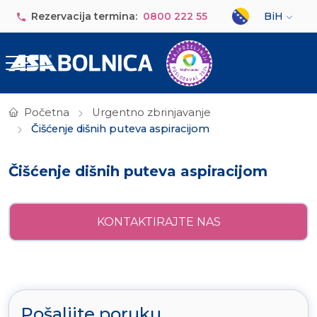
Skip to main content
Select your lan
Rezervacija termina:
0800 222 55
BiH
Početna
Urgentno zbrinjavanje
Čišćenje dišnih puteva aspiracijom
Čišćenje dišnih puteva aspiracijom
KONTAKTIRAJTE NAS
Pošaljite poruku