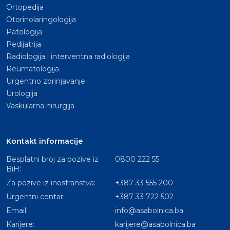
Ortopedija
Otorinolaringologija
Patologija
Pedijatrija
Radiologija i interventna radiologija
Reumatologija
Urgentno zbrinjavanje
Urologija
Vaskularna hirurgija
Kontakt informacije
Besplatni broj za pozive iz
0800 222 55
BiH:
Za pozive iz inostranstva:
+387 33 555 200
Urgentni centar:
+387 33 722 502
Email:
info@asabolnica.ba
Karijere:
karijere@asabolnica.ba